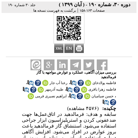
دوره ۳۰، شماره ۱۹۰ - ( آبان ۱۳۹۹ )
جلد ۳۰ شماره ۱۹۰
|
صفحات ۱۶۳-۱۵۸
برگشت به فهرست نسخه ها
بررسی میزان آگاهی، عملکرد و عوارض مواجهه با گاز
فرمالدهید
،
،
فاطمه پولادخای
رعنا آب جار
،
فاطمه زهرا باقری
طیبه آذرمهر
،
،
حسن صیامیان
ابراهیم نصیری فرمی
چکیده:
(۴۵۷۶ مشاهده)
سابقه
و هدف
:
فرمالدهید در اتاق‌عمل‌ها جهت
ضدعفونی کردن و استریلیزاسیون ابزار جراحی
استفاده می‌شود. استنشاق گاز فرمالدهید باعث
بروز عوارض در افراد می‌شود. افزایش آگاهی
درباره استفاده از آن، می‌تواند از بروز از