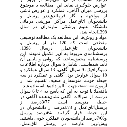
عوارض جلوگیری نماید. این مطالعه با موضوع
بررسی میزان آگاهی، عملکرد و عوارض ناشی
از مواجهه با گاز فرمالدهیددر پرسنل و
دانشجویان اتاق‌عمل مراکز آموزشی درمانی
دانشگاه علوم پزشکی مازندران در سال
1398انجام شد
.
مواد و روش
ها:
این مطالعه یک مطالعه توصیفی
مقطعی است که 120 نفر از پرسنل و
دانشجویان اتاق‌عمل، درسال 1398،
پرسشنامه‌ی مربوط‌ به آن‌را تکمیل نمودند. این
پرسشنامه محقق‌ساخته که روایی و پایایی آن
تایید شده‌است، شامل 6 سوال درباره اطلاعات
دموگرافیک، 9 سوال
آگاهی، 13 سوال عملکرد و
18 سوال
عوارض
بود. آگاهی و عملکرد در سه
حیطه خوب، متوسط و ضعیف تقسیم شد. از
آزمون
جهت آنالیز داده
ها استفاده شد.
chi-square
یافته
ها:
با توجه به این که پاسخ به 4 تا 6 سوال
درست از سوالات آگاهی نشان‌دهنده آگاهی در
حیطه متوسط است 3/77درصد از
پرسنل‌اتاق‌عمل و 3/73درصد از دانشجویان در
این حیطه قرار گرفتند. 64درصد پرسنل
و7/66درصد از دانشجویان عملکرد خوبی داشتند.
بیش‌ترین عارضه در پرسنل ‌اتاق‌عمل،