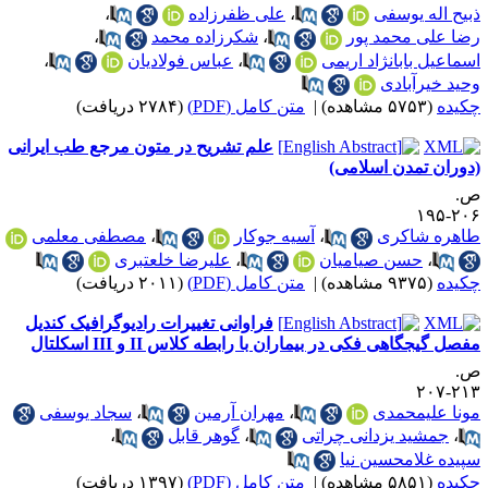
بیح اله یوسفی
،
علی ظفرزاده
،
ضا علی محمد پور
،
شکرزاده محمد
،
سماعیل بابانژاد اریمی
،
عباس فولادیان
،
حید خیرآبادی
کیده
(۵۷۵۳ مشاهده)
|
متن کامل (PDF)
(۲۷۸۴ دریافت)
علم تشریح در متون مرجع طب ایرانی
دوران تمدن اسلامی)
.
۲۰۶-۱
اهره شاکری
،
آسیه جوکار
،
مصطفی معلمی
،
حسن صیامیان
،
علیرضا خلعتبری
کیده
(۹۳۷۵ مشاهده)
|
متن کامل (PDF)
(۲۰۱۱ دریافت)
فراوانی تغییرات رادیوگرافیک کندیل
فصل گیجگاهی فکی در بیماران با رابطه کلاس II و III اسکلتال
.
۲۱۳-۲
ونا علیمحمدی
،
مهران آرمین
،
سجاد یوسفی
،
جمشید یزدانی چراتی
،
گوهر قابل
،
پیده غلامحسین نیا
کیده
(۵۸۵۱ مشاهده)
|
متن کامل (PDF)
(۱۳۹۷ دریافت)