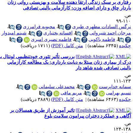
فتاری بر سبک زندگی ارتقا دهنده سلامت و بهزیستی روانی زنان
اردار چاق و دارای اضافه وزن: کارآزمایی بالینی تصادفی
.
۱۱۰-
رگس السادات مطهری طبری
،
محبوبه فرامرزی
،
رجان احمد شیروانی
،
افسانه بختیاری
،
شبنم امیدوار
،
فاطمه باکویی
،
فاطمه نصیری امیری
کیده
(۶۳۴۵ مشاهده)
|
متن کامل (PDF)
(۱۷۱۱ دریافت)
بررسی تأثیر تئوری خودتنظیمی لونتال بر
رک از بیماری زنان مبتلا به دیابت بارداری: یک مطالعه کارآزمایی
الینی تصادفی شده شاهد دار
.
۱۲۳-۱
مانه خداپرست
،
محمدعلی سلیمانی
،
سیم بهرامی
،
مریم مافی
کیده
(۶۴۶۳ مشاهده)
|
متن کامل (PDF)
(۳۸۸۹ دریافت)
تاثیر آموزش از طریق همسالان بر
گاهی و عملکرد دختران پیرامون سلامت بلوغ
.
۱۳۸-۱