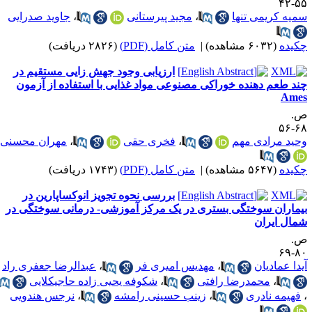
۵۵-
میه کریمی تنها
،
مجید پیرستانی
،
جاوید صدرایی
کیده
(۶۰۳۲ مشاهده)
|
متن کامل (PDF)
(۲۸۲۶ دریافت)
ارزیابی وجود جهش زایی مستقیم در
ند طعم دهنده خوراکی مصنوعی مواد غذایی با استفاده از آزمون
Ame
.
۶۸-
حید مرادی مهم
،
فخری حقی
،
مهران محسنی
کیده
(۵۶۴۷ مشاهده)
|
متن کامل (PDF)
(۱۷۴۳ دریافت)
بررسی نحوه تجویز انوکساپارین در
یماران سوختگی بستری در یک مرکز آموزشی- درمانی سوختگی در
مال ایران
.
۸۰-
یدا عمادیان
،
مهدیس امیری فر
،
عبدالرضا جعفری راد
،
محمدرضا رافتی
،
شکوفه یحیی زاده حاجیکلایی
فهیمه نادری
،
زینب حسینی رامشه
،
نرجس هندویی