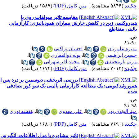
کیده
(۵۸۴۴ مشاهده)
|
متن کامل (PDF)
(۱۵۸۹ دریافت)
مقایسه تاثیر سولفات روی با
یدروکسی زین در کاهش خارش بیماران همودیالیزی: کارآزمایی
الینی متقاطع
.
۹۰-
نیره عامریان
،
احسان نزاکتی
،
سین ابراهیمی
،
پونه ذوالفقاری
،
ریم یارمحمدی
،
محمدباقر سهرابی
کیده
(۷۰۱۳ مشاهده)
|
متن کامل (PDF)
(۱۶۷۴ دریافت)
بررسی اثربخشی دیوسمین بر درد پس از
موروئیدکتومی: یک مطالعه کارآزمایی بالینی تک سو کور تصادفی
ده
.
۹۸-
ینا الوندی پور
،
علی مهدوی
،
بنفشه نوری
کیده
(۷۶۹۰ مشاهده)
|
متن کامل (PDF)
(۱۶۸۰ دریافت)
تاثیر مشاوره با مدل اطلاعات- انگیزش