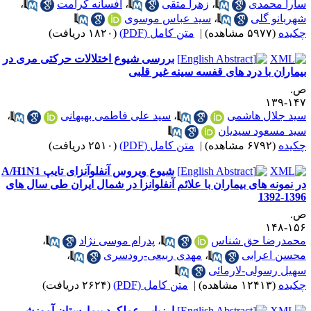
ارا محمدی
،
زهرا متقی
،
افسانه کرامت
،
هربانو گلی
،
سید عباس موسوی
کیده
(۵۹۷۷ مشاهده)
|
متن کامل (PDF)
(۱۸۲۰ دریافت)
بررسی شیوع اختلالات حرکتی مری در
یماران با درد های قفسه سینه غیر قلبی
.
۱۴۷-۱
ید جلال هاشمی
،
سید علی فاطمی بهبهانی
،
ید مسعود سیدیان
کیده
(۶۷۹۲ مشاهده)
|
متن کامل (PDF)
(۲۵۱۰ دریافت)
شیوع ویروس آنفلوآنزای تایپ A/H1N1
ر نمونه های بیماران با علائم آنفلوانزا در شمال ایران طی سال های
1396-13
.
۱۵۶-۱
حمدرضا حق شناس
،
پدرام موسی نژاد
،
حسن اعرابی
،
مهدی ربیعی-رودسری
،
هیل رسولی-لارمائی
کیده
(۱۲۴۱۳ مشاهده)
|
متن کامل (PDF)
(۲۶۲۴ دریافت)
ارزیابی عملکرد بیمارستان آموزشی