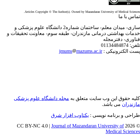
Articles Copyright © The Author(s). Owned by Mazandaran University of Medical Scienc
اس با ما
ساری- میدان معلم- ساختمان شماره2 دانشگاه علوم پزشکی و
مات بهداشتی درمانی مازندران- طبقه سوم- معاونت تحقیقات و
اوری- دفترمجله
فن:
01134484874
ت الکترونیکی :
mazums.ac.ir
jmums
یه حقوق این وب سایت متعلق به
مجله دانشگاه علوم پزشکی
زندران
می باشد.
احی و برنامه نویسی :
یکتاوب افزار شرق
Journal of Mazandaran University of
© 202
Medical Scienc