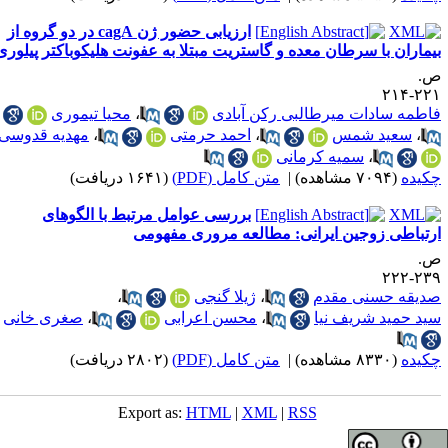
ارزیابی حضور ژن cagA در دو گروه از
یماران با سرطان معده و گاستریت مبتلا به عفونت هلیکوباکتر پیلوری
.
۲۲۱-۲
اطمه سادات میرطالبی رکن آبادی
،
محیا تیموری
،
سعید شمس
،
احمد حرمتی
،
مهدیه قدوسی
،
سمیه کرمانی
کیده
(۷۰۹۴ مشاهده)
|
متن کامل (PDF)
(۱۶۴۱ دریافت)
بررسی عوامل مرتبط با الگوهای
رتباطی زوجین ایرانی: مطالعه مروری مفهومی
.
۲۳۹-۲
دیقه حسنی مقدم
،
ژیلا گنجی
،
ید حمید شریف نیا
،
محسن اعرابی
،
صغری خانی
کیده
(۸۳۳۰ مشاهده)
|
متن کامل (PDF)
(۲۸۰۲ دریافت)
Export as:
HTML
|
XML
|
RSS