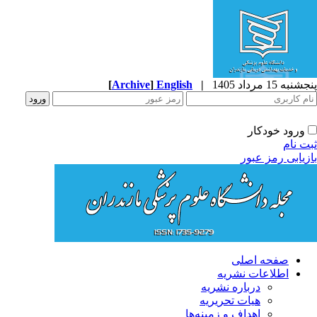
به 15 مرداد 1405
|
English
]
Archive
[
ورود خودکار
ت نام
زیابی رمز عبور
صفحه اصلی
اطلاعات نشریه
درباره نشریه
هیات تحریریه
اهداف و زمینه‌ها