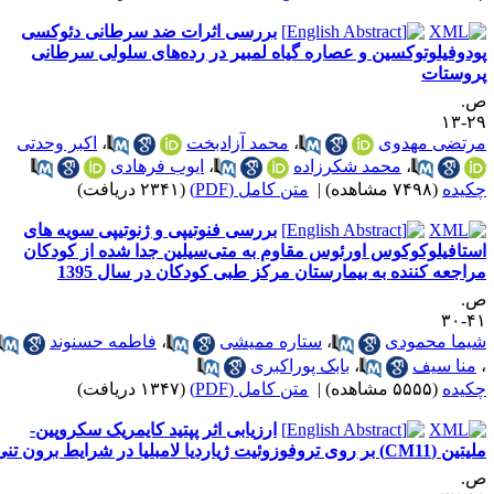
بررسی اثرات ضد سرطانی دئوکسی
ودوفیلوتوکسین و عصاره گیاه لمبیر در رده‌های سلولی سرطانی
روستات
.
۲۹-
رتضی مهدوی
،
محمد آزادبخت
،
اکبر وحدتی
،
محمد شکرزاده
،
ایوب فرهادی
کیده
(۷۴۹۸ مشاهده)
|
متن کامل (PDF)
(۲۳۴۱ دریافت)
بررسی فنوتیپی و ژنوتیپی سویه ‌های
ستافیلوکوکوس اورئوس مقاوم به متی‌سیلین جدا شده از کودکان
راجعه کننده به بیمارستان مرکز طبی کودکان در سال 1395
.
۴۱-
یما محمودی
،
ستاره ممیشی
،
فاطمه حسنوند
منا سیف
،
بابک پوراکبری
کیده
(۵۵۵۵ مشاهده)
|
متن کامل (PDF)
(۱۳۴۷ دریافت)
ارزیابی اثر پپتید کایمریک سکروپین-
(CM11) بر روی تروفوزوئیت ژیاردیا لامبلیا در شرایط برون تنی
.