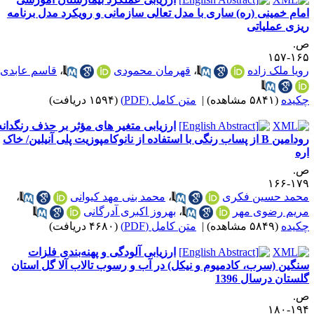
مام خمینی (ره) ساری با مدل تعالی سازمانی و رویکرد مدل برنامه
یزی عملیاتی
.
۱۶۵-۱
ویا ملک زاده
،
قهرمان محمودی
،
قاسم عابدی
کیده
(۵۸۴۱ مشاهده)
|
متن کامل (PDF)
(۱۵۹۴ دریافت)
ارزیابی متغیر های مؤثر بر حذف رنگدانه
رودامین B از پساب رنگی با استفاده از نانوکامپوزیت پلی آنیلین/ خاک
ره
.
۱۷۹-۱
حمد حسین فکری
،
محمد بنی مهد کیوانی
،
ریم رضوی مهر
،
بهروز اکبری آدرگانی
کیده
(۵۸۴۹ مشاهده)
|
متن کامل (PDF)
(۴۶۸۰ دریافت)
ارزیابی آلودگی و پهنه‌بندی فلزات
نگین (سرب، کادمیوم و نیکل) در آب و رسوب تالاب آلا گل استان
لستان درسال 1396
.
۱۹۴-۱