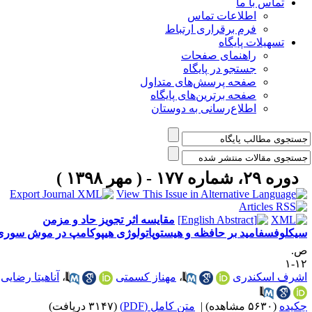
تماس با ما
اطلاعات تماس
فرم برقراری ارتباط
تسهیلات پایگاه
راهنمای صفحات
جستجو در پایگاه
صفحه پرسش‌های متداول
صفحه برترین‌های پایگاه
اطلاع‌رسانی به دوستان
دوره ۲۹، شماره ۱۷۷ - ( مهر ۱۳۹۸ )
مقایسه اثر تجویز حاد و مزمن
یکلوفسفامید بر حافظه و هیستوپاتولوژی هیپوکامپ در موش سوری
.
۱۲
شرف اسکندری
،
مهناز کسمتی
،
آناهیتا رضایی
کیده
(۵۶۳۰ مشاهده)
|
متن کامل (PDF)
(۳۱۴۷ دریافت)