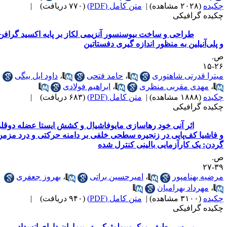
کیده
(۲۰۲۸ مشاهده)
|
متن کامل (PDF)
(۷۷۰ دریافت)
|
کیده گرافیکی
طراحی و ساخت بیوسنسور آنزیمی لکاز بر پایه اکسید گرافن
 پلی‌آنیلین به منظور اندازه گیری دفستاتین
.
۲۶-
یترا قدرتی شاهتوری
،
حامد فتحی
،
داود ایل بیگی
،
مهدی مقربی منظری
،
ابراهیم فولادی
کیده
(۱۸۸۸ مشاهده)
|
متن کامل (PDF)
(۶۸۳ دریافت)
|
کیده گرافیکی
اثر آنی خود رهاسازی مایوفاشیال و کشش ایستا عضله دوقلو
 فاشیا کف‌پایی در زنجیره سطحی خلفی بر دامنه حرکتی و درد مزمن
ردن: یک کارآزمایی بالینی کنترل شده
.
۳۹-
رضیه بهنامپور
،
امیرحسین براتی
،
بهروز جعفری
،
مهرداد بهرامیان
کیده
(۳۱۰۰ مشاهده)
|
متن کامل (PDF)
(۹۴۰ دریافت)
|
کیده گرافیکی
بررسی طیف میکروبیولوژیکی در بیماران دارای انسداد