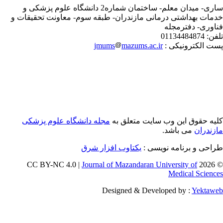
ساری- میدان معلم- ساختمان شماره2 دانشگاه علوم پزشکی و
مات بهداشتی درمانی مازندران- طبقه سوم- معاونت تحقیقات و
اوری- دفترمجله
فن:
01134484874
ت الکترونیکی :
mazums.ac.ir
jmums
یه حقوق این وب سایت متعلق به
مجله دانشگاه علوم پزشکی
زندران
می باشد.
احی و برنامه نویسی :
یکتاوب افزار شرق
Journal of Mazandaran University of
© 202
Medical Scienc
Designed & Developed by :
Yektaw