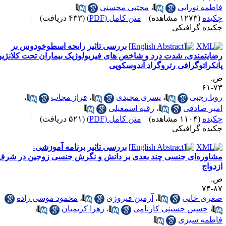
اطمه نورایی
،
مجتبی محسنی
کیده
(۱۲۷۳ مشاهده)
|
متن کامل (PDF)
(۴۳۳ دریافت)
|
کیده گرافیکی
بررسی تاثیر رایحه اسطوخودوس بر
ضایتمندی، شدت درد و شاخص های فیزیولوژیک بیماران تحت کلانژیو
انکراتوگرافی رتروگراد آندوسکوپی
.
۷۳-
ویا رجبی
،
یسری مجیدی
،
فراز مجاب
،
میر صادقی
،
رقیه اسمعیلی
کیده
(۱۱۰۴ مشاهده)
|
متن کامل (PDF)
(۵۲۱ دریافت)
|
کیده گرافیکی
بررسی تاثیر برنامه آموزشی-
شاوره‌ای جنسی چند بعدی بر دانش و نگرش جنسی زوجین در شرف
زدواج
.
۸۷-
غری خانی
،
آرمین فیروزی
،
محمود موسی زاده
،
حسین حسینی کارنامی
،
زهرا کریمیان
،
اطمه سیری