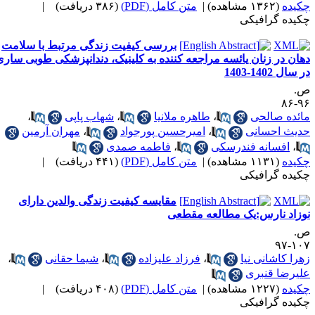
کیده
(۱۳۶۲ مشاهده)
|
متن کامل (PDF)
(۳۸۶ دریافت)
|
کیده گرافیکی
بررسی کیفیت زندگی مرتبط با سلامت
هان در زنان یائسه مراجعه کننده به کلینیک، دندانپزشکی طوبی ساری
 سال 1402-1403
.
۹۶-
ائده صالحی
،
طاهره ملانیا
،
شهاب پاپی
،
دیث احسانی
،
امیرحسین پورجواد
،
مهران آرمین
،
افسانه فندرسکی
،
فاطمه صمدی
کیده
(۱۱۳۱ مشاهده)
|
متن کامل (PDF)
(۴۴۱ دریافت)
|
کیده گرافیکی
مقایسه کیفیت زندگی والدین دارای
وزاد نارس:یک مطالعه مقطعی
.
۱۰۷-
هرا کاشانی نیا
،
فرزاد علیزاده
،
شیما حقانی
،
لیرضا قنبری
کیده
(۱۲۲۷ مشاهده)
|
متن کامل (PDF)
(۴۰۸ دریافت)
|
کیده گرافیکی