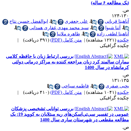
ک مطالعه ۶ ساله)
.
۱۳۰-۱
ناهیتا قربانی
،
علی جعفری
،
ابوالفضل حسین نتاج
،
آتنا شیوا
،
سید محمد مهدی غفاری همدانی
،
ناهیتا لطفی زاده
،
طاهره ملانیا
کیده
(۱۲۲۱ مشاهده)
|
متن کامل (PDF)
(۳۹۱ دریافت)
|
کیده گرافیکی
بررسی ارتباط زبان با حافظه کلامی
یماران سالمند کرد زبان مراجعه کننده به مراکز درمانی دولتی
رمانشاه در سال 1400
.
۱۳۵-۱
حیی صفری
،
فاطمه سیاحی
کیده
(۱۰۴۱ مشاهده)
|
متن کامل (PDF)
(۴۱۰ دریافت)
|
کیده گرافیکی
بررسی توانایی تشخیصی پزشکان
عمومی در تفسیر سی‌تی‌اسکن‌های ریه مبتلایان به کووید 19: یک
طالعه مقطعی در شهرستان ساری سال 1400
.