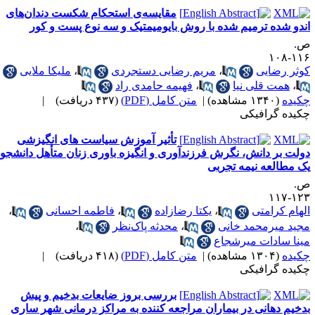
مقایسه‌ی استحکام شکست دندان‌های
ندو شده ترمیم شده با روش بایومیمتیک و سه نوع پست و کور
.
۱۱۶-۱
وثر رضایی
،
مریم رضایی دستجردی
،
ملیکا ملایی
،
همت قلی نیا
،
فهیمه حامدی راد
کیده
(۱۳۴۰ مشاهده)
|
متن کامل (PDF)
(۴۳۷ دریافت)
|
کیده گرافیکی
تأثیر آموزش سیاست های انگیزشی
ولت بر دانش، نگرش فرزندآوری و انگیزه باوری زنان متأهل دانشجو:
ک مطالعه نیمه تجربی
.
۱۲۳-۱
لهام کرامتی
،
یکتا رضازاده
،
فاطمه احسانی
،
جید میرمحمد خانی
،
محدثه پاک‌نظر
،
ینا سادات میرشجاع
کیده
(۱۳۰۴ مشاهده)
|
متن کامل (PDF)
(۴۱۸ دریافت)
|
کیده گرافیکی
بررسی بروز ضایعات بدخیم و پیش
دخیم دهانی در بیماران مراجعه کننده به مراکز درمانی شهر ساری