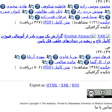
۱۴۱-۱
حمود موسی زاده
،
فاطمه شکوهی
،
هادی مجیدی
،
بهنوش یزدی راد
،
بابک علی طالشی
،
کیوان حیدری
،
مبینا غیبی
،
عرفان قدیرزاده
کیده
(۱۱۲۱ مشاهده)
|
متن کامل (PDF)
(۳۶۷ دریافت)
|
کیده گرافیکی
گزارش یک مورد نادر از آنومالی فیوژن
امل تاج و ریشه در دندان‌های خلفی فک پایین
.
۱۴۹-۱
رهاد ثبوتی
،
پوریا عابدی
،
مهدی آریانا
،
زل کارگشا
،
مائده صالحی
کیده
(۱۴۷۸ مشاهده)
|
متن کامل (PDF)
(۸۰۶ دریافت)
|
کیده گرافیکی
Export as:
HTML
|
XML
|
RSS
Articles Copyright © The Author(s). Owned by Mazandaran University of Medical Scienc
اس با ما