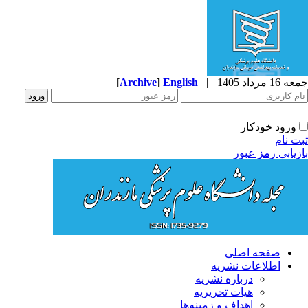
1 مرداد 1405
|
English
]
Archive
[
ورود خودکار
ت نام
زیابی رمز عبور
صفحه اصلی
اطلاعات نشریه
درباره نشریه
هیات تحریریه
اهداف و زمینه‌ها