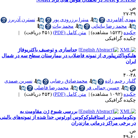
.
۳۹-
هدی آقامردی
،
میترا برزرودی پور
،
نسترن آذربرز
،
محمد رضا بیاتیانی
،
محمد بیات
کیده
(۱۵۲۳ مشاهده)
|
متن کامل (PDF)
(۴۵۱ دریافت)
|
کیده گرافیکی
جداسازی و توصیف باکتریوفاژ
لیکوباکترپیلوری از نمونه فاضلاب در بیمارستان سطح سه در شمال
یران
.
۴۸-
لنار رحیم زاده
،
محمدصادق رضایی
،
نسرین صمدی
،
حسین جمالی فر
،
محمدرضا فاضلی
کیده
(۱۰۹۲ مشاهده)
|
متن کامل (PDF)
(۴۵۴ دریافت)
|
کیده گرافیکی
بررسی شیوع ژ‌ن مقاومت به
نکومایسین در استافیلوکوکوس اورئوس جدا شده از نمونه‌های بالینی
ر برخی مراکز درمانی مازندران
.
۶۰-