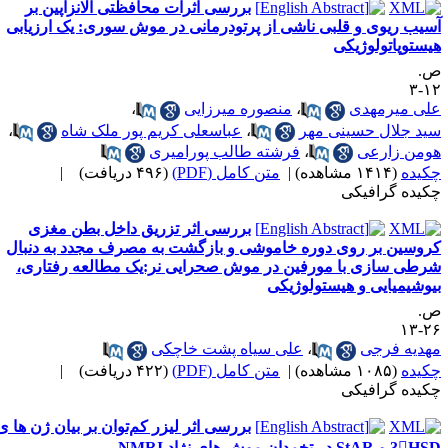
بررسی اثرات محافظتی الانزاپین بر
سیب ریوی و قلبی ناشی از پرتودرمانی در موش سوری: یک ارزیابی
یستوپاتولوژیکی
.
۱۲
لی میرمهدی
،
منصوره میرزایی
،
ید جلال حسینی مهر
،
عباسعلی کریم پور ملک شاه
،
ومن زارعی
،
فرشته طالب پورامیری
کیده
(۱۴۱۴ مشاهده)
|
متن کامل (PDF)
(۴۹۶ دریافت)
|
کیده گرافیکی
بررسی اثر تزریق داخل بطن مغزی
روسین بر روی دوره خاموشی و بازگشت به مصرف مجدد به دنبال
رطی سازی با مورفین در موش صحرایی نر:یک مطالعه رفتاری،
یوشیمیایی و هیستولوژیکی
.
۲۶-
هدیه فرجی
،
علی سیاه پشت خاچکی
کیده
(۱۰۸۵ مشاهده)
|
متن کامل (PDF)
(۴۲۲ دریافت)
|
کیده گرافیکی
بررسی اثر لیزر کم‌توان بر بیان ژن ها ی
3 و StAR در تخمدان موش های نژاد NMRI