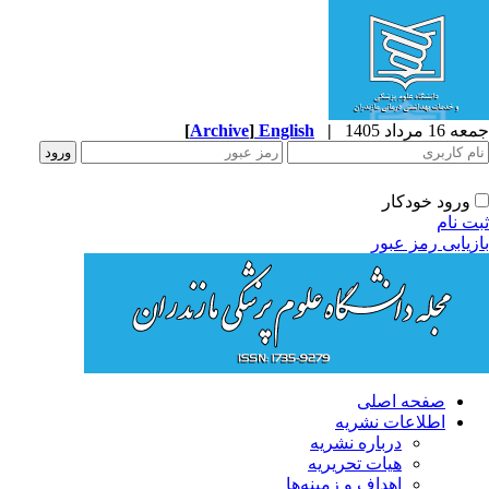
1 مرداد 1405
|
English
]
Archive
[
ورود خودکار
ت نام
زیابی رمز عبور
صفحه اصلی
اطلاعات نشریه
درباره نشریه
هیات تحریریه
اهداف و زمینه‌ها