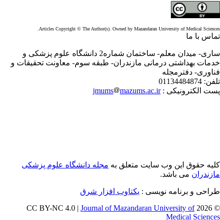
Articles Copyright © The Author(s). Owned by Mazandaran University of Medical Scienc
اس با ما
ساری- میدان معلم- ساختمان شماره2 دانشگاه علوم پزشکی و
مات بهداشتی درمانی مازندران- طبقه سوم- معاونت تحقیقات و
اوری- دفترمجله
فن:
01134484874
ت الکترونیکی :
mazums.ac.ir
jmums
یه حقوق این وب سایت متعلق به
مجله دانشگاه علوم پزشکی
زندران
می باشد.
احی و برنامه نویسی :
یکتاوب افزار شرق
Journal of Mazandaran University of
© 202
Medical Scienc