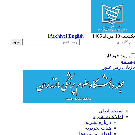
ه 18 مرداد 1405
|
English
]
Archive
[
ورود خودکار
ت نام
زیابی رمز عبور
صفحه اصلی
اطلاعات نشریه
درباره نشریه
هیات تحریریه
اهداف و زمینه‌ها