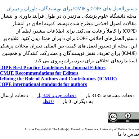
ستورالعمل های
و
برای نویسندگان، داوران و دبیران
ICMJE
COPE
جله دانشگاه علوم پزشکی مازندران در طول فرآیند داوری و انتشار
قالات اصول اخلاقی مطرح شده توسط کمیته اخلاق در انتشار
COPE
) را کاملاً رعایت می‌کند. برای اطلاعات بیشتر، لطفاً از
ستورالعمل‌های اخلاقی
COPE
برای داوران همتا دیدن کنید. علاوه بر
ین، مجله از دستورالعمل های کمیته بین المللی دبیران مجلات پزشکی
ICMJE
) برای تعریف نقش نویسندگان و مشارکت کنندگان و همچنین
ستانداردهای اخلاقی برای سردبیران پیروی می کند.
COPE Best Practice Guidelines for Journal Editors
ICMJE Recommendations for Editors
Defining the Role of Authors and Contributors (ICMJE)
COPE international standards for authors
دفعات مشاهده: 3135 بار |
دفعات چاپ: 349 بار
| دفعات ارسال
به دیگران: 0 بار |
0 نظر
Articles Copyright © The Author(s). Owned by Mazandaran University of Medical Scienc
اس با ما