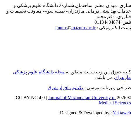
ساری- میدان معلم- ساختمان شماره2 دانشگاه علوم پزشکی و
مات بهداشتی درمانی مازندران- طبقه سوم- معاونت تحقیقات و
اوری- دفترمجله
فن:
01134484874
ت الکترونیکی :
mazums.ac.ir
jmums
یه حقوق این وب سایت متعلق به
مجله دانشگاه علوم پزشکی
زندران
می باشد.
احی و برنامه نویسی :
یکتاوب افزار شرق
Journal of Mazandaran University of
© 202
Medical Scienc
Designed & Developed by :
Yektaw