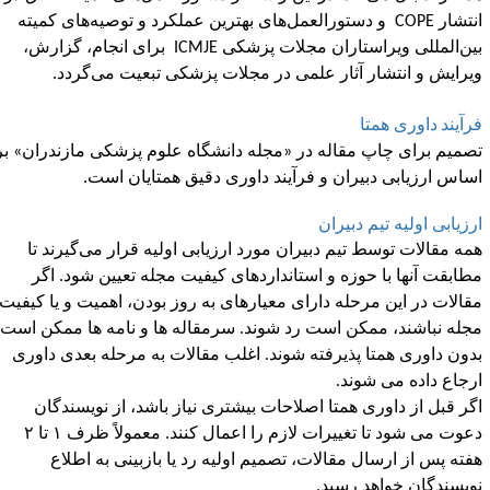
نتشار
COPE
و دستورالعمل‌های بهترین عملکرد و توصیه‌های کمیته
ین‌المللی ویراستاران مجلات پزشکی
ICMJE
برای انجام، گزارش،
یرایش و انتشار آثار علمی در مجلات پزشکی تبعیت می
گردد
.
رآیند
داوری همتا
صمیم برای چاپ مقاله در «مجله دانشگاه علوم پزشکی مازندران» بر
ساس ارزیابی دبیران و فرآیند داوری دقیق همتایان است.
رزیابی اولیه تیم دبیران
مه مقالات توسط تیم دبیران مورد ارزیابی اولیه قرار می‌گیرند تا
طابقت آنها با حوزه و استانداردهای کیفیت مجله تعیین شود. اگر
قالات در این مرحله دارای معیارهای به روز بودن، اهمیت و یا کیفیت
جله نباشند، ممکن است رد شوند. سرمقاله ها و نامه ها ممکن است
دون داوری همتا پذیرفته شوند. اغلب مقالات به مرحله بعدی داوری
رجاع داده می شوند.
گر قبل از داوری همتا اصلاحات بیشتری نیاز باشد، از نویسندگان
دعوت می شود تا تغییرات لازم را اعمال کنند. معمولاً ظرف ۱ تا ۲
فته پس از ارسال مقالات، تصمیم اولیه رد یا بازبینی به اطلاع
ویسندگان خواهد رسید.