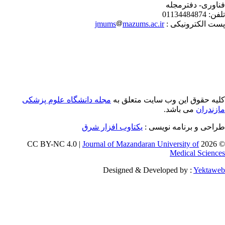
اوری- دفترمجله
فن:
01134484874
ت الکترونیکی :
mazums.ac.ir
jmums
یه حقوق این وب سایت متعلق به
مجله دانشگاه علوم پزشکی
زندران
می باشد.
احی و برنامه نویسی :
یکتاوب افزار شرق
Journal of Mazandaran University of
© 202
Medical Scienc
Designed & Developed by :
Yektaw