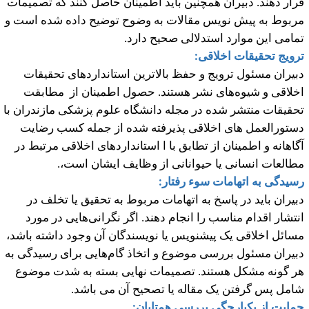
رار دهند. دبیران همچنین باید اطمینان حاصل کنند که تصمیمات
ربوط به پیش نویس مقالات به وضوح توضیح داده شده است و
مامی این موارد استدلالی صحیح دارد.
رویج تحقیقات اخلاقی:
بیران مسئول ترویج و حفظ بالاترین استانداردهای تحقیقات
خلاقی و شیوه
های نشر هستند. حصول اطمینان از مطابقت
حقیقات منتشر شده در مجله دانشگاه علوم پزشکی مازندران با
ستورالعمل های اخلاقی پذیرفته شده از جمله کسب رضایت
گاهانه و اطمینان از تطابق با ا استانداردهای اخلاقی مرتبط در
طالعات انسانی یا حیوانانی از وظایف ایشان است،.
سیدگی به اتهامات سوء رفتار:
بیران باید در پاسخ به اتهامات مربوط به تحقیق یا تخلف در
نتشار اقدام مناسب را انجام دهند. اگر نگرانی‌هایی در مورد
سائل اخلاقی یک پیشنویس یا نویسندگان آن وجود داشته باشد،
بیران مسئول بررسی موضوع و اتخاذ گام‌هایی برای رسیدگی به
ر گونه مشکل هستند. تصمیمات نهایی بسته به شدت موضوع
امل پس گرفتن یک مقاله یا تصحیح آن می باشد.
مایت از یکپارچگی بررسی همتایان: