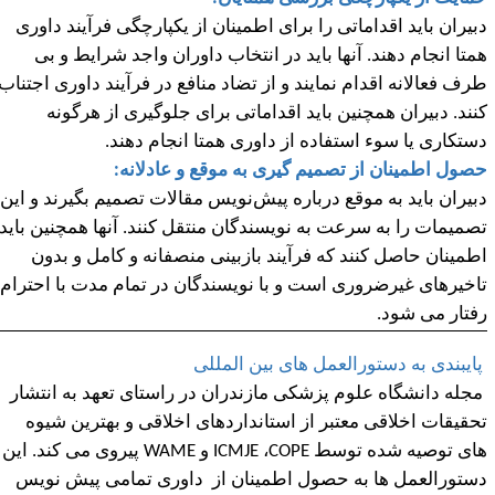
بیران باید اقداماتی را برای اطمینان از یکپارچگی فرآیند داوری
متا انجام دهند. آنها باید در انتخاب داوران واجد شرایط و بی
رف فعالانه اقدام نمایند و از تضاد منافع در فرآیند داوری اجتناب
نند. دبیران همچنین باید اقداماتی برای جلوگیری از هرگونه
ستکاری یا سوء استفاده از داوری همتا انجام دهند.
صول اطمینان از تصمیم گیری به موقع و عادلانه:
بیران باید به موقع درباره پیش
نویس مقالات تصمیم بگیرند و این
صمیمات را به سرعت به نویسندگان منتقل کنند. آنها همچنین باید
طمینان حاصل کنند که فرآیند بازبینی منصفانه و کامل و بدون
اخیرهای غیرضروری است و با نویسندگان در تمام مدت با احترام
فتار می شود.
ایبندی به دستورالعمل های بین المللی
جله دانشگاه علوم پزشکی مازندران در راستای تعهد به انتشار
حقیقات اخلاقی معتبر از استانداردهای اخلاقی و بهترین شیوه
ای توصیه شده توسط
COPE
،
​​ICMJE
و
WAME
پیروی می کند. این
ستورالعمل ها به حصول اطمینان از داوری تمامی پیش نویس