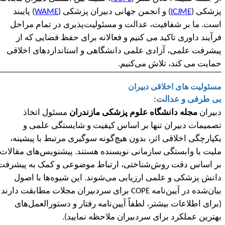
زشکی (
ICJME
) و انجمن جهانی دبیران پزشکی (
WAME
) پایبند
ست. ما بر شفافیت، عدالت و مسئولیت
پذیری در تمام مراحل
رآیند داوری تاکید می کنیم و فعالانه برای حفظ فضایی که از
یشرفت علمی، آزادی علمی دانشگاهی و استانداردهای اخلاقی
مایت می کند، تلاش می
کنیم.
سئولیت های اخلاقی دبیران
ی طرفی و عدالت:
بیران
مجله دانشگاه علوم پزشکی مازندران
مسئول اتخاذ
صمیمات دبیران تنها بر اساس کیفیت و شایستگی علمی و
کپارچگی اخلاقی اثر، بدون هیچ
گونه سوگیری مرتبط با پیشینه،
لیت یا وابستگی سازمانی نویسنده هستند. پیشنویس
های مقالات
ر اساس دقت روش‌شناختی، ارتباط موضوعی و کمک به پیشرفت
انش پزشکی و علمی ارزیابی می‌شوند. این شیوه‌ها با اصول
یان‌شده در آیین‌نامه
COPE
برای سردبیران مجلات مطابقت دارند
برای اطلاعات بیشتر، لطفاً آیین‌نامه رفتار و دستورالعمل‌های
هترین عملکرد برای سردبیران ملاحظه نمایید).