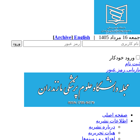
1 مرداد 1405
|
English
]
Archive
[
ورود خودکار
ت نام
زیابی رمز عبور
صفحه اصلی
اطلاعات نشریه
درباره نشریه
هیات تحریریه
اهداف و زمینه‌ها