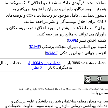
قالات تحت فرآیندی عادلانه، شفاف و اخلاقی کمک می
کند. ما
مچنین نویسندگان، داوران و دبیران را تشویق می‌کنیم به
ستورالعمل‌های کامل موجود در وب‌سایت
COPE
و توصیه‌های
ICMJ
برای اخلاق نویسندگی و نشر مراجعه نمایند.
رای کسب اطلاعات بیشتر در مورد اخلاق نشر، نویسندگان و
اوران می توانند به منابع زیر مراجعه کنند:
میته اخلاق نشر (
COPE
)
میته بین المللی دبیران مجلات پزشکی (
ICJME
)
نجمن جهانی دبیران پزشکی (
WAME
)
فعات مشاهده: 3086 بار |
دفعات چاپ: 1004 بار
| دفعات ارسال
به دیگران: 0 بار |
0 نظر
Articles Copyright © The Author(s). Owned by Mazandaran University of Medical Scienc
اس با ما
ساری- میدان معلم- ساختمان شماره2 دانشگاه علوم پزشکی و
مات بهداشتی درمانی مازندران- طبقه سوم- معاونت تحقیقات و