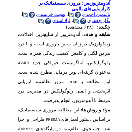
آندومتریوزیس: مروری سیستماتیک بر
کارآزمایی‌های بالینی
یاسمین احمدی
،
بهجت خرسندی
،
نگار جعفری
،
لیلا اسدی
چکیده:
(۶۲۸ مشاهده)
سابقه و هدف:
آندومتریوز از شایع‌ترین اختلالات
ژنیکولوژیک در زنان سنین باروری است و با درد
مزمن لگنی و کاهش کیفیت زندگی همراه است.
رلوگولیکس، آنتاگونیست خوراکی جدید
،
GnRH
به‌عنوان گزینه‌ای نوین درمانی مطرح شده است.
این مطالعه با هدف مرور نظام‌مند ارزیابی
اثربخشی و ایمنی رلوگولیکس در مدیریت درد
مرتبط با آندومتریوز، انجام پذیرفت.
مواد و روش
ها:
این مطالعه مروری سیستماتیک،
بر اساس دستورالعمل‌های
طراحی و اجرا
PRISMA
شد. جستجوی نظام‌مند در پایگاه‌های
،
PubMed