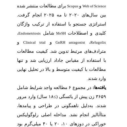
و
برای مطالعات منتشر شده
Scopus
Web of Science
بین سال‌های ۲۰۲۰ تا مه ۲۰۲۵ انجام گرفت.
استراتژی جستجو با استفاده از ترکیب واژگان
کلیدی و اصطلاحات
شامل
،
Endometriosis
MeSH
،
و
و
Clinical trial
GnRH antagonist
Relugolix
مترادف‌های مرتبط تدوین شد. کیفیت مطالعات
با استفاده از مقیاس جاداد ارزیابی شد و تنها
مطالعات با کیفیت متوسط و بالا در تحلیل نهایی
وارد شدند
.
یافته
ها:
در مجموع ۶ مطالعه واجد شرایط شامل
۳۶۵۹ زن پیش از یائسگی (
≥
۱۸ سال) وارد مرور
شدند. به‌دلیل ناهمگونی در طراحی و پیامدها،
متاآنالیز انجام نشد. مداخله اصلی رلوگولیکس
خوراکی در دوزهای ۱۰، ۲۰ یا ۴۰ میلی‌گرم بود