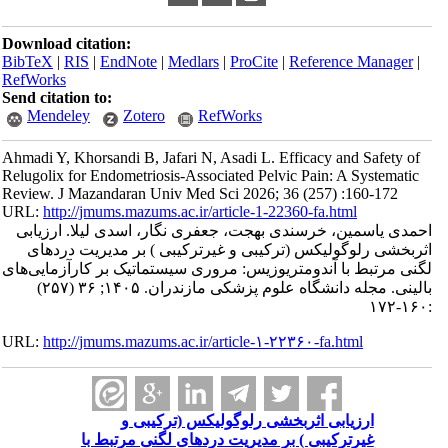
Download citation:
BibTeX
|
RIS
|
EndNote
|
Medlars
|
ProCite
|
Reference Manager
|
RefWorks
Send citation to:
Mendeley
Zotero
RefWorks
Ahmadi Y, Khorsandi B, Jafari N, Asadi L. Efficacy and Safety of
Relugolix for Endometriosis-Associated Pelvic Pain: A Systematic
Review. J Mazandaran Univ Med Sci 2026; 36 (257) :160-172
URL:
http://jmums.mazums.ac.ir/article-1-22360-fa.html
احمدی یاسمین، خرسندی بهجت، جعفری نگار، اسدی لیلا. ارزیابی
اثربخشی رلوگولیکس (ترکیبی و غیرترکیبی ) بر مدیریت دردهای
لگنی مرتبط با آندومتریوزیس: مروری سیستماتیک بر کارآزمایی‌های
بالینی. مجله دانشگاه علوم پزشکی مازندران. ۱۴۰۵; ۳۶ (۲۵۷)
:۱۶۰-۱۷۲
URL:
http://jmums.mazums.ac.ir/article-۱-۲۲۳۶۰-fa.html
ارزیابی اثربخشی رلوگولیکس (ترکیبی و
غیرترکیبی ) بر مدیریت دردهای لگنی مرتبط با