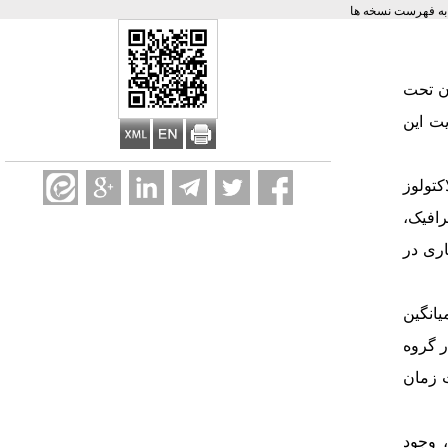
ه فهرست نسخه ها
ان تحت
ت این
تولوز
رافیک،
ری در
و ۱۲ زن با میانگین
ر گروه
 زمان
 وجود