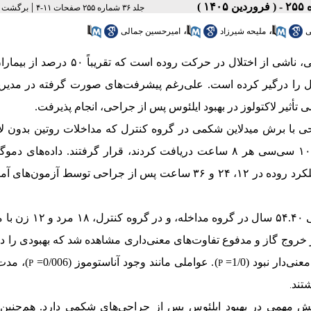
|
جلد ۳۶ شماره ۲۵۵ صفحات ۱۱-۴
برگشت ب
،
،
ی
ملیحه شیرزاد
امیرحسین جمالی
 ناشی از اختلال در حرکت روده است که تقریباً
۵۰
درصد
از بیمار
رغم پیشرفت
های صورت گرفته در مدیری
تأثیر لاکتولوز در بهبود ایلئوس پس از جراحی، انجام پذیرفت
.
 با برش میدلاین شکمی در گروه کنترل که مداخلات روتین بدون لاک
۱۰
سی‌سی هر
۸
ساعت دریافت کردند، قرار گرفتند. داده‌های دموگ
لکرد روده در
۱۲
،
۲۴
و
۳۶
ساعت پس از جراحی توسط آزمون‌های آما
گروه کنترل، ۱۸ مرد 
ر خروج گاز و مدفوع تفاوت‌های معنی‌داری مشاهده شد که بهبودی را د
دار نبود (1/0=
)
. عواملی مانند وجود آناستوموز (0/006=
)
، مدت
P
P
شتند
.
قش مهمی در بهبود ایلئوس پس از جراحی‌های شکمی دارد. هم‌چنین،