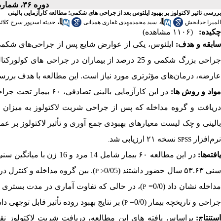
دوره ۳۶، شماره ۲۵۵ - ( فروردین ۱۴۰۵ )
بررسی تاثیر لاکتولوز بر بهبود ایلئوس بعد از جراحی های شکمی؛ مطالعه کارآزمایی بالینی
،
،
المیرا خدابخش
سید محمدمهدی غفاری همدانی
حدیثه اسدپور سرخ کلائ
چکیده:
(۱۱۰۶ مشاهده)
ابقه و هدف:
ایلئوس، یکی از عوارض شایع پس از جراحی
های شکمی،
راحی بزرگ شکمی و 25 درصد از بیماران در جراحی های کولورکتال را درگیر کرده است. علی
عارضه، درمان
های مؤثرتری مورد نیاز است. این مطالعه با هدف بررسی 
واد و روش
ها:
در این کارآزمایی بالینی تصادفی،
۶۰
بیمار تحت جراحی
ریافت و گروه مداخله که پس از جراحی شربت لاکتولوز به میزان
الینی و چک لیست معیارهای بهبودی جمع آوری و تأثیر لاکتولوز بر عم
نرم‌افزار
نسخه
۲۱
ارزیابی شد
.
SPSS
افته
ها:
در این مطالعه
۶۰
بیمار شامل
14 مرد و 16 زن با میانگین سنی ۵۴.۴۰ سال در گروه مداخله، و در
نی ۵۳.۶۳ سال حضور داشتند (0/05
)
. بین گروه مداخله و کنترل د
P
>
داخله نشان داد (0/0=
)
، در حالی که تفاوت آماری در مدت بستری معنی‌
P
جراحی و تاریخچه بیمار (0/0=
)
بر نتایج بهبود روده تأثیر قابل توجهی دا
P
ستنتاج:
براساس یافته های این مطالعه، دریافت شربت لاکتولوز ن