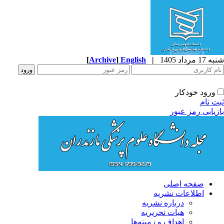
 مرداد 1405
|
English
]
Archive
[
ورود خودکار
 نام
یابی رمز عبور
صفحه اصلی
اطلاعات نشریه
درباره نشریه
هیات تحریریه
اهداف و زمینه‌ها