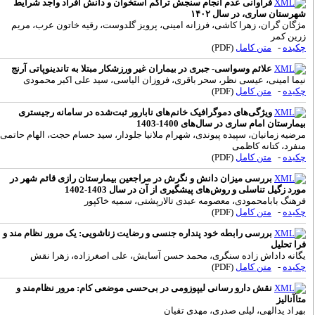
فراوانی عدم انجام سنجش تراکم استخوان و دانش افراد واجد شرایط
هرستان ساری، در سال ۱۴۰۲
ژگان گران، زهرا کاشی، فرزانه امینی، پرویز گلدوست، رقیه خاتون عرب، مریم
رین کمر
کیده
-
متن کامل
(PDF)
علائم وسواسی- جبری در بیماران غیر ورزشکار مبتلا به تاندینوپاتی آرنج
یما امینی، عیسی نظر، سحر باقری، فروزان الیاسی، سید علی اکبر محمودی
کیده
-
متن کامل
(PDF)
ویژگی‌های دموگرافیک خانم‌های نابارور ثبت‌شده در سامانه رجیستری
یمارستان امام‌ ساری در سال‌های 1400-1403
رضیه زمانیان، سپیده پیوندی، شهرام ملانیا جلودار، سید حسام حجت، الهام حاتمی
نفرد، کتانه کاظمی
کیده
-
متن کامل
(PDF)
بررسی میزان دانش و نگرش در مراجعین بیمارستان رازی قائم شهر در
ورد زگیل تناسلی و روش‌های پیشگیری از آن در سال 1403-1402
رهنگ بابامحمودی، معصومه عبدی تالارپشتی، سمیه خا‌کپور
کیده
-
متن کامل
(PDF)
بررسی رابطه خود پنداره جنسی و رضایت زناشویی: یک مرور نظام مند و
را تحلیل
گانه داداش زاده سنگری، محمد حسن آسایش، علی اصغرزاده، زهرا نقش
کیده
-
متن کامل
(PDF)
نقش دارو رسانی لیپوزومی در بی‌حسی موضعی کام: مرور نظام‌مند و
تاآنالیز
هراد یدالهی، لیلی صدری، مهدی تقیان