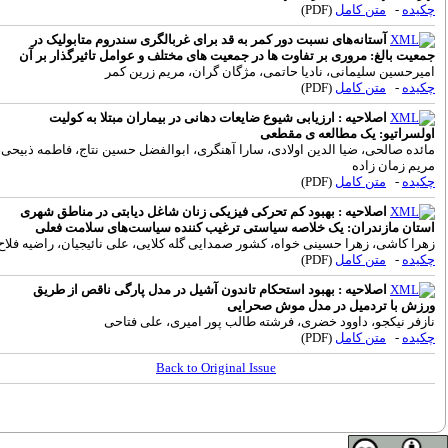
کیده
-
متن کامل
(PDF)
آستانه‌های نسبت دور کمر به قد برای غربالگری سندروم متابولیک در
معیت بالغ: مروری بر تفاوت ها در جمعیت های مختلف و عوامل تاثیرگذار بر آن
میرحسین سلیمانی، نادیا حاتمی، مژگان گران، مریم زرین کمر
کیده
-
متن کامل
(PDF)
اصلاحیه : ارزیابی شیوع ضایعات دهانی در بیماران مبتلا به کولیت
ولسراتیو: یک مطالعه ی مقطعی
ائده صالحی، ضیا الدین اولادی، سارا آهنگری، ابوالفضل حسین نتاج، فاطمه ذبیحی،
ریم زمان زاده
کیده
-
متن کامل
(PDF)
اصلاحیه : بهبود کم‌ تحرکی فیزیکی زنان شاغل دیابتی در مناطق شهری
ستان مازندران: یک خلاصه سیاستی ترغیب کننده سیاست‌های سلامت فعلی
هرا کاشی، زهرا حسینی خواه، کشور صمدایی گله کلایی، علی نائیجیان، راضیه فلاح
کیده
-
متن کامل
(PDF)
اصلاحیه : بهبود استحکام تاندون آشیل در مدل پارگی ناقص از طریق
رزش با تردمیل در مدل موش صحرایی
ازفر نیکجو، داوود خضری، فرشته طالب پور امیری، علی فتاحی
کیده
-
متن کامل
(PDF)
Back to Original Issue