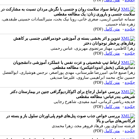
ارتباط سواد سلامت روان و جنسی با نگرش مردان نسبت به مشارکت در
لامت جنسی و باروری زنان: یک مطالعه مقطعی
مانه عباسی اریمی، صغری خانی، رویا نیک بخت، منیرالسادات حسینی طبقدهی،
هره شاه حسینی
کیده
-
متن کامل
(PDF)
تدوین و اثر بخشی بسته ی آموزشی خودمراقبتی جنسی بر کاهش
فتارهای پرخطر نوجوانان دختر
هرا کاظمی، مهناز مرتضوی مهریزی، عباس رحمتی
کیده
-
متن کامل
(PDF)
ارتباط تیپ شخصیتی و عزت نفس با عملکرد آموزشی دانشجویان
ندانپزشکی (بخش اندودانتیکس): مطالعه مقطعی
هرا صنیع خاتم، امیررضا طبرستانی، مهدی پوراصغر، نرجس هوشیاری، ابوالفضل
سین نتاج، محمد ابراهیمی ساروی، علیرضا صدیقی
کیده
-
متن کامل
(PDF)
بررسی عوامل ارجاع برای اکوکاردیوگرافی جنین در بیمارستان دکتر
ریعتی بندرعباس: مطالعه مقطعی
دیجه ریاضی کرمانی، امید مفیدی، شاهرخ رجایی
کیده
-
متن کامل
(PDF)
بررسی خواص جذب صوت پنل‌های فوم پلی‌اورتان سلول باز و بسته در
رکانس‌های میانی و بالا
رشته سداوی پور، فرهاد فروهر مجد، زهرا محمدی
کیده
-
متن کامل
(PDF)