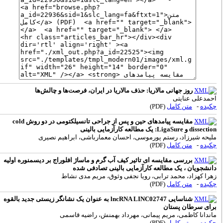
روز جهانی مالاریا: حذف مالاریا در ایران، فرصت‌ها و چالش‌ها
حمدعلی عنایتی
کیده
-
متن کامل
(PDF)
مقایسه پیامدهای حین و پس از جراحی تانسیلکتومی در دو روش cold
dissectio و LigaSure: یک مطالعه کارآزمایی بالینی
لیحه شیرزاد، رستم پورموسی، احسان معمارباشی، ابراهیم نصیری
کیده
-
متن کامل
(PDF)
بررسی مقایسه ای تاثیر کیف آب گرم و ماساژ افلوراج بر دیسمنوره اولیه
انشجویان ، یک مطالعه کارآزمایی بالینی تصادفی شده
هرا کهزاد، محمد ترابی، رویا نجفی وثوق، مریم مدی نشاط
کیده
-
متن کامل
(PDF)
شناسایی lncRNA LINC02747 به عنوان یک نشانگر زیستی جدید بالقوه
رای سرطان پستان
اندانا کاظمی، مریم پیمانی، مهرداد بهمنش، راضیه قاسمی
کیده
-
متن کامل
(PDF)