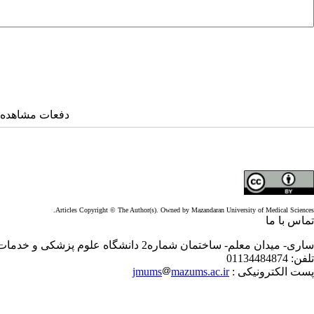
دفعات مشاهده: ۵۰۱۵۶ بار 
Articles Copyright © The Author(s). Owned by Mazandaran University of Medical Sciences.
تماس با ما
ساری- میدان معلم- ساختمان شماره2 دانشگاه علوم پزشکی و خدمات بهداشتی درمانی مازندران- طبقه سوم- معاونت تحقیقات و فناوری- دفترمجله
تلفن:
01134484874
پست الکترونیکی :
mazums.ac.ir
jmums