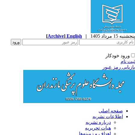
به 15 مرداد 1405
|
English
]
Archive
[
ورود خودکار
ت نام
زیابی رمز عبور
صفحه اصلی
اطلاعات نشریه
درباره نشریه
هیات تحریریه
اهداف و زمینه‌ها