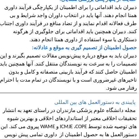
بیران باید اقداماتی را برای اطمینان از یکپارچگی فرآیند داوری
متا انجام دهند. آنها باید در انتخاب داوران واجد شرایط و بی
رف فعالانه اقدام نمایند و از تضاد منافع در فرآیند داوری اجتناب
نند. دبیران همچنین باید اقداماتی برای جلوگیری از هرگونه
ستکاری یا سوء استفاده از داوری همتا انجام دهند.
صول اطمینان از تصمیم گیری به موقع و عادلانه:
بیران باید به موقع درباره پیش
نویس مقالات تصمیم بگیرند و این
صمیمات را به سرعت به نویسندگان منتقل کنند. آنها همچنین باید
طمینان حاصل کنند که فرآیند بازبینی منصفانه و کامل و بدون
اخیرهای غیرضروری است و با نویسندگان در تمام مدت با احترام
فتار می شود.
ایبندی به دستورالعمل های بین المللی
جله دانشگاه علوم پزشکی مازندران در راستای تعهد به انتشار
حقیقات اخلاقی معتبر از استانداردهای اخلاقی و بهترین شیوه
ای توصیه شده توسط
COPE
،
​​ICMJE
و
WAME
پیروی می کند. این
ستورالعمل ها به حصول اطمینان از داوری تمامی پیش نویس