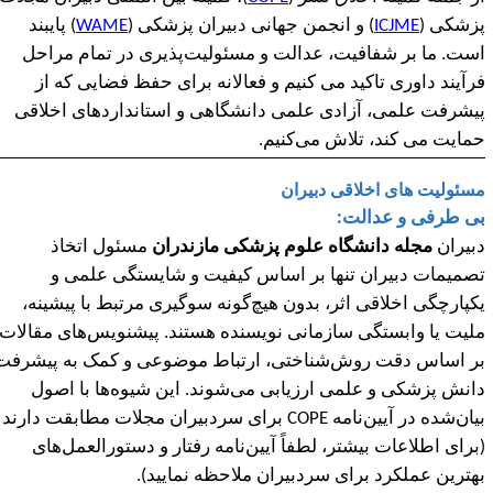
زشکی (
ICJME
) و انجمن جهانی دبیران پزشکی (
WAME
) پایبند
ست. ما بر شفافیت، عدالت و مسئولیت
پذیری در تمام مراحل
رآیند داوری تاکید می کنیم و فعالانه برای حفظ فضایی که از
یشرفت علمی، آزادی علمی دانشگاهی و استانداردهای اخلاقی
مایت می کند، تلاش می
کنیم.
سئولیت های اخلاقی دبیران
ی طرفی و عدالت:
بیران
مجله دانشگاه علوم پزشکی مازندران
مسئول اتخاذ
صمیمات دبیران تنها بر اساس کیفیت و شایستگی علمی و
کپارچگی اخلاقی اثر، بدون هیچ
گونه سوگیری مرتبط با پیشینه،
لیت یا وابستگی سازمانی نویسنده هستند. پیشنویس
های مقالات
ر اساس دقت روش‌شناختی، ارتباط موضوعی و کمک به پیشرفت
انش پزشکی و علمی ارزیابی می‌شوند. این شیوه‌ها با اصول
یان‌شده در آیین‌نامه
COPE
برای سردبیران مجلات مطابقت دارند
برای اطلاعات بیشتر، لطفاً آیین‌نامه رفتار و دستورالعمل‌های
هترین عملکرد برای سردبیران ملاحظه نمایید).