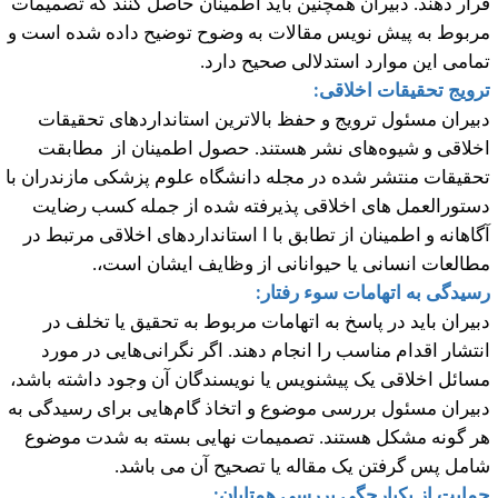
رار دهند. دبیران همچنین باید اطمینان حاصل کنند که تصمیمات
ربوط به پیش نویس مقالات به وضوح توضیح داده شده است و
مامی این موارد استدلالی صحیح دارد.
رویج تحقیقات اخلاقی:
بیران مسئول ترویج و حفظ بالاترین استانداردهای تحقیقات
خلاقی و شیوه
های نشر هستند. حصول اطمینان از مطابقت
حقیقات منتشر شده در مجله دانشگاه علوم پزشکی مازندران با
ستورالعمل های اخلاقی پذیرفته شده از جمله کسب رضایت
گاهانه و اطمینان از تطابق با ا استانداردهای اخلاقی مرتبط در
طالعات انسانی یا حیوانانی از وظایف ایشان است،.
سیدگی به اتهامات سوء رفتار:
بیران باید در پاسخ به اتهامات مربوط به تحقیق یا تخلف در
نتشار اقدام مناسب را انجام دهند. اگر نگرانی‌هایی در مورد
سائل اخلاقی یک پیشنویس یا نویسندگان آن وجود داشته باشد،
بیران مسئول بررسی موضوع و اتخاذ گام‌هایی برای رسیدگی به
ر گونه مشکل هستند. تصمیمات نهایی بسته به شدت موضوع
امل پس گرفتن یک مقاله یا تصحیح آن می باشد.
مایت از یکپارچگی بررسی همتایان: