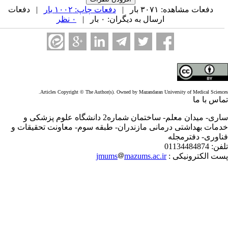
دفعات مشاهده: ۳۰۷۱ بار |
دفعات چاپ: ۱۰۰۲ بار
| دفعات
ارسال به دیگران: ۰ بار |
۰ نظر
Articles Copyright © The Author(s). Owned by Mazandaran University of Medical Scienc
اس با ما
ساری- میدان معلم- ساختمان شماره2 دانشگاه علوم پزشکی و
مات بهداشتی درمانی مازندران- طبقه سوم- معاونت تحقیقات و
اوری- دفترمجله
فن:
01134484874
ت الکترونیکی :
mazums.ac.ir
jmums