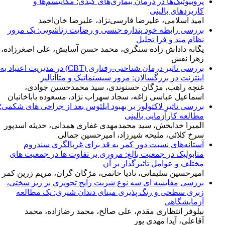
پروبیوتیک‌ها در درمان بیماری‌های کبدی: مکانیسم‌ها و
کاربردهای بالینی
امید اسلامی، علیرضا فارسی‌نژاد، علیرضا خان‌احمد
بررسی رابطه خود پنداره جنسی و رضایت زناشویی: یک مرور
نظام مند و فرا تحلیل
یگانه داداش زاده سنگری، محمد حسن آسایش، علی اصغرزاده،
زهرا نقش
بررسی تاثیر درمان شناختی-رفتاری (CBT) در مدیریت اعتیاد به
اینترنت در بزرگسالان: مرور سیستماتیک و متاآنالیز
غنچه راهب، مژگان حسنوندی، سید محمدحسین جوادی،
اسماعیل عباسی زاغه، سجاد سهراب نژاد، مسعوده باباخانیان
بررسی تاثیر لاکتولوز بر بهبود ایلئوس بعد از جراحی های شکمی؛
مطالعه کارآزمایی بالینی
المیرا خدابخش، سید محمدمهدی غفاری همدانی، حدیثه اسدپور
سرخ کلائی، ملیحه شیرزاد، امیرحسین جمالی
آستانه‌های نسبت دور کمر به قد برای غربالگری سندروم
متابولیک در جمعیت بالغ: مروری بر تفاوت ها در جمعیت های
مختلف و عوامل تاثیرگذار بر آن
امیرحسین سلیمانی، نادیا حاتمی، مژگان گران، مریم زرین کمر
بررسی مقایسه ای سه نوع شربت رایج تجویزی بر ریز سختی،
زبری سطحی و رنگ پذیری مینای دندان‌ شیری: یک مطالعه
آزمایشگاهی
نیلوفر انتظاری مقدم، علی صالح، محمد رضازاده، محمد
آقاعلی، آیدا مهدی پور