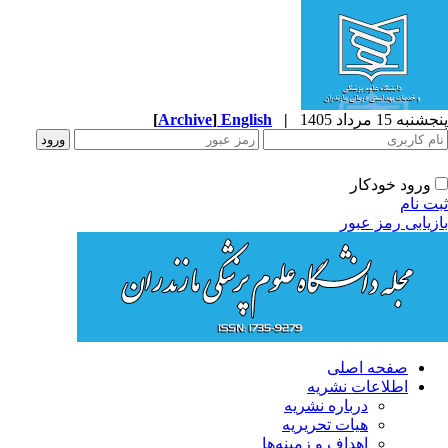
جشنبه 15 مرداد 1405
|
English
]
Archive
[
ورود خودکار
بت نام
ازیابی رمز عبور
صفحه اصلی
اطلاعات نشریه
درباره نشریه
هیات تحریریه
اهداف و زمینه‌ها