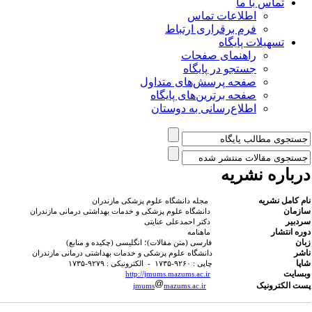
تماس با ما
اطلاعات تماس
فرم برقراری ارتباط
تسهیلات پایگاه
راهنمای صفحات
جستجو در پایگاه
صفحه پرسش‌های متداول
صفحه برترین‌های پایگاه
اطلاع‌رسانی به دوستان
رباره نشریه
ام کامل نشریه
مجله دانشگاه علوم پزشکی مازندران
ازمان
دانشگاه علوم پزشکی و خدمات بهداشتی درمانی مازندران
ردبیر
دکتر احمدعلی عنایتی
وره انتشار
ماهنامه
بان
فارسی (متن مقالات)؛ انگلیسی (چکیده و منابع)
اشر
دانشگاه علوم پزشکی و خدمات بهداشتی درمانی مازندران
اپا
چاپی : ۹۲۶۰-۱۷۳۵ - الکترونیکی : ۹۲۷۹-۱۷۳۵
بسایت
http://jmums.mazums.ac.ir
ست الکترونیک
jmums
mazums.ac.ir