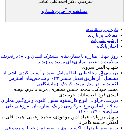
سردبیر: دکتر احمدعلی عنایتی
مشاهده ی آخرین شماره
تازه ‌ترین مقاله‌ها
مقالات پر بازدید
آرشیو نشریات
اخبار پایگاه
روز جهانی مبارزه با بیماری‌های مشترک انسان و دام: بازتعریف
سلامت در عصر بیماری‌های نوپدید و بازپدید
شهاب الدین سروی
بررسی اثر محافظتی آلفا لیپوئیک اسید بر آسیب کبدی ناشی از
بیسفنل-آ از طریق تعدیل مسیر Nrf۲ و شاخص‌های استرس
اکسیداتیو در مدل موش کوچک آزمایشگاهی
محمد جودکی، محمد حسین مظفری، مریم باعزم، یوسف
اسدی فرد، لعیاسادات خرسندی
بررسی فراوانی انواع کارسینوم سلول کلیوی و پروگنوز بیماران
مبتلا بر اساس نوع نفرکتومی در یک بیمارستان آموزشی طی
سال‌های ۱۳۹۰-۱۴۰۰
سهیل مرزبان، عمادالدین موعودی، محمد رعنایی، همت قلی نیا
آهنگر، قدسیه کامرانی
سنتز سبز نانوذرات اکسید روی با استفاده از عصاره میوه فی