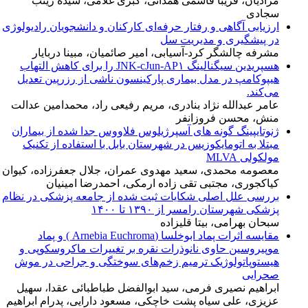
مرادیان، فریبا قاسمی همدانی، کبری غلامی، سیده زینب
سجادی
ارزیابی آگاهی و رفتار حرفه‌ای کارکنان و دانشجویان رادیولوژی
در پیشگیری و مدیریت سل
مشرفه چالشگر کرد-آسیابی، امیر صائمیان، مبینا دربایار
هسپریدین سیگنالینگ JNK-cJun-AP۱ را برای کاهش التهاب
هیپوکامپ در مدل بیماری پارکینسون ناشی از رزرپین تعدیل
می‌کند.
عامر عبدالله نژاد بنادری، مریم رفیعی راد، محمدامین عدالت
منش، محسن فروزانفر
ژنوتایپینگ گونه های آسپرژیلوس فلاووس جدا شده از بیماران
مبتلا به اتومایکوزیس در شهرستان بابل با استفاده از تکنیک
مولکولی MLVA
معصومه محمدی، سعید مهدوی عمران، جلال جعفرزاده، کیوان
کیاکجوری، مجتبی تقی زاده ارمکی، احمدرضا امینیان
بررسی علل اصلی شکایات ثبت شده از جامعه پزشکی در نظام
پزشکی شهرستان رامسر از ۱۳۹۰ تا ۱۴۰۰
سبحان بهرامی، بیتا قلیزاده
مقایسه اثرات پماد ابوخلسا (Arnebia Euchroma ) و پماد
موپیروسین حاوی نانوذرات نقره بر تغییرات ماکروسکوپی و
هیستوپاتولوژیک ترمیم زخم‌های سوختگی و جراحی در موش
صحرایی
ابراهیم نصیری فرمی، سید ابوالفضل طباطبائی عقدا، سهیل
عزیزی، علی سیاه پشت خاچکی، مسعود دارایی، پدرام ابراهیم