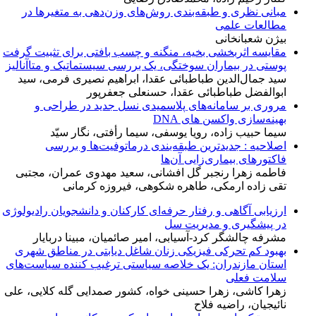
مبانی نظری و طبقه‌بندی روش‌های وزن‌دهی به متغیرها در
مطالعات علمی
بیژن شعبانخانی
مقایسه اثربخشی بخیه، منگنه و چسب بافتی برای تثبیت گرفت
پوستی در بیماران سوختگی، یک بررسی سیستماتیک و متاآنالیز
سید جمال‌الدین طباطبائی عقدا، ابراهیم نصیری فرمی، سید
ابوالفضل طباطبائی عقدا، حسنعلی جعفرپور
مروری بر سامانه‌های پلاسمیدی نسل جدید در طراحی و
بهینه‌سازی واکسن‌ های DNA
سیما حبیب زاده، رویا یوسفی، سیما رأفتی، نگار سیّد
اصلاحیه : جدیدترین طبقه‌بندی درماتوفیت‌ها و بررسی
فاکتورهای بیماری‌زایی آن‌ها
فاطمه زهرا رنجبر گل افشانی، سعید مهدوی عمران، مجتبی
تقی زاده ارمکی، طاهره شکوهی، فیروزه کرمانی
ارزیابی آگاهی و رفتار حرفه‌ای کارکنان و دانشجویان رادیولوژی
در پیشگیری و مدیریت سل
مشرفه چالشگر کرد-آسیابی، امیر صائمیان، مبینا دربایار
بهبود کم‌ تحرکی فیزیکی زنان شاغل دیابتی در مناطق شهری
استان مازندران: یک خلاصه سیاستی ترغیب کننده سیاست‌های
سلامت فعلی
زهرا کاشی، زهرا حسینی خواه، کشور صمدایی گله کلایی، علی
نائیجیان، راضیه فلاح