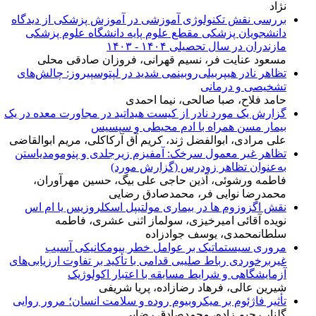
نژاد
بررسی نقش تکنولوژی آموزشی در آموزش پزشکی از دیدگاه
دانشجویان پزشکی مقطع علوم پایه دانشگاه علوم پزشکی
مازندران در سال تحصیلی ۱۴۰۴ - ۱۴۰۳
مسعود عنایت فر، نسیم قهرانی، فروزان صادقی محلی
تظاهر نادر هیپربیلی‌روبینمی شدید در لپتوسپیروز: چالش‌های
تشخیصی و درمانی
حامد فلاح، صبا صالحی، نیما احمدی
گزارش یک مورد نادر از کیست هیداتید در مجاورت معده در یک
بیمار مسن همراه با ادم محیطی و سپسیس
علی مرادی، ابوالفضل ژند، کریم آق آرکاکلی، مریم ابوالقاضی
تظاهر غیر معمول سرخک: آمفیزم زیرجلدی و پنومومدیاستن
به‌عنوان تظاهر زودرس (گزارش مورد)
فاطمه ورشوئی، آذین حاجی علی بیگ، حسین مهرآوران،
محمدرضا نوایی فر، محمدصادق رضایی
نقش اگزوزوم ها در بیماری مولتیپل اسکلروزیس یا ام اس
نویده آقائی امیرخیزی، سولماز اثنی عشری، فاطمه
سلطانمحمدی، یوسف جوادزاده
مروری سیستماتیک بر عوامل خطر بیومکانیکی آسیب
غیربرخوردی رباط صلیبی قدامی با تأکید بر تفاوت ارزیابی‌های
آزمایشگاهی و شرایط مسابقه با اعتبار اکولوژیک
شیرین عالی، فرهاد رضازاده، پریا شریفی
تأثیر فاژئوم بر میکروبیوم روده و سلامت انسان؛ مرور روایی
گلنار رحیم زاده، محمدصادق رضایی