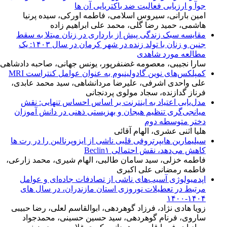
جوآ و ارزیابی فعالیت ضد باکتریایی آن ها
امین بارانی، سیروس اسلامی، فاطمه اورکی، سیده پرنیا
هاشمی، حمید رضا گلی، محمد علی ابراهیم زاده
مقایسه سبک زندگی پیش از بارداری در زنان مبتلا به سقط
جنین و زنان با تولد زنده در شهر کرمان در سال ۱۴۰۳: یک
مطالعه مورد شاهدی
سارا نجیبی، معصومه غضنفرپور، یونس جهانی، صاحبه دادشاهی
کمپلکس‌های نوین گادولینیوم به عنوان عوامل کنتراست MRI
علی واحدی اشرفی، علیرضا مردانشاهی، سید محمد عابدی،
فرناز گدازنده، سجاد مولوی پردنجانی
مدل‌یابی اعتیاد به اینترنت بر اساس احساس تنهایی: نقش
میانجی‌گری تنظیم هیجان و بهزیستی ذهنی در دانش آموزان
دختر متوسطه دوم
هلیا اثنی عشری، الهام آقائی
سیلیمارین هایپرتروفی قلبی ناشی از ایزوپرنالین را در رت ‌ها
کاهش می‌دهد، نقش احتمالی Beclin۱
فاطمه خزلی، سید سامان طالبی، الهام شیری، محمد زارعی،
فاطمه رمضانی علی اکبری
اپدمیولوژی آسیب‌های ناشی از تصادفات جاده‌ای و عوامل
مرتبط در تعطیلات نوروزی استان مازندران، در سال های
۱۴۰۴-۱۴۰۰
زویا هادی نژاد، فرزاد گوهردهی، ابوالقاسم لعلی، رضا حبیبی
ساروی، فرنام گوهردهی، سید حسین حسینی، محمدجواد