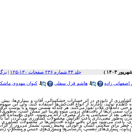
جلد ۳۴ شماره ۲۳۶ صفحات ۱۳۰-۱۲۵
|
برگ
اصفهانی زاده
،
هاشم قزل سفلی
،
کیوان مهدوی ماشک
کشاورزی
از
نابودی
در
اثر
خسارات
خشکسالی، آفات
و
بیماری
ها،
بیش
ه
کاهنده
تولید،
ناچارند از انواع
آفت
کش
ها
استفاده
کنند، ولی
این
سموم
و
حتی
دانه
های
غلات
نفوذ
می
کنند.
هر
چندکه
شستن
میوه
و
یا
پوست
گرفت
ثرات
سمی
آن‌ها
از
بافت
های
درونی
میوه
تقریباً
غیر
ممکن
است، به
طوری
ک
وتاهی
بعد
از
سمپاشی
به
بازار
مصرف
ارائه
می
شوند،
حاوی باقیمانده آفت
درن
به
طور معنی
داری
باعث
افزایش محصولات کشاورزی
می
گردد، اما با
ی،
باعث می
شود
میزان باقی مانده
آفت
کش
ها در محصولات کشاورزی بال
ل خطر
برای
سلامتی
انسان
و
آلودگی
محیط
زیست
بشمار می
رود.
از
اثرا
یابت، بیماری
های تنفسی،
نارسایی
ها وبیماری
های جنینی و مشکلات ژنت