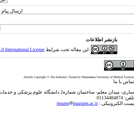
ارسال پیام 
بازنشر اطلاعات
این مقاله تحت شرایط
 International License
Articles Copyright © The Author(s). Owned by Mazandaran University of Medical Sciences.
تماس با ما
ساری- میدان معلم- ساختمان شماره2 دانشگاه علوم پزشکی و خدمات بهداشتی درمانی مازندران- طبقه سوم- معاونت تحقیقات و فناوری- دفترمجله
تلفن:
01134484874
پست الکترونیکی :
mazums.ac.ir
jmums