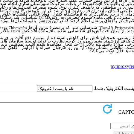
ان
آن
ها
و
از
بین
رفتن
حشرات مفید
اشاره کرد.
باتوجه به این
که مرکبات، 
زان باقیمانده آفت
کش
ها در باغات مرکبات شهرستان ساری انجام شد.
 ساری در مناطقی که
با هدف کنترل نوع، شیوه مصرف
آفت
کش
ها و رعای
ع طبیعی
استان مازندران قرار دارند،
انجام شد.
در این
پژوهش 15 نمونه
پرتقا
سانتی
گراد به آزمایشگاه کنترل مواد غذایی دانشگاه علوم
ن مصرف و باقی مانده سموم مصرفی به روش
شناسایی شد. سازمان
GC-MS
ف در باغ‌های پرتقال اعلام کردند که در این پژوهش باقیمانده آن
ها مورد 
شناسایی شد
که
پرمصرف‌ترین آن‌ها
بوده
Chlorpyrifos
(Class U)
Pyriproxyfen
دند. از میان آفت
کش
های شناسایی شده، باقیمانده آفت‌کش
بالاتر
Ethion
یط زیستی، همچنان تلاش برای کاهش استفاده از سموم دفع آفات برای به
 هدف ارزشمند بشمار می‌رود. گرچه نظارت بر تولید توسط سازمان های 
موارد باقیمانده بالاتر از حد مجاز مشاهده شده است. هم‌چنین باید 
زیست محیطی بشمار روند. از این رو هم‌چنان همراه با افزایش آگاهی کشا
ها قابل توجه می‌باشد.
pyriproxyfe
ا پست الکترونیک شما: