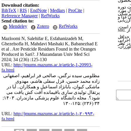
محصول
Download citation:
ت دوره
BibTeX
|
RIS
|
EndNote
|
Medlars
|
ProCite
|
ل مورد
 پزشکی
Reference Manager
|
RefWorks
 غذا و
ارزیابی
Send citation to:
Mendeley
Zotero
RefWorks
 است.
 از
MRL
 حداقل
Mazloomi N, Salehifar E, Esfahanizadeh M,
اجرایی
در نظر
Ghezelsofla H, Mahdavi Mashaki K, Babanezhad E
ورزان،
et al . Are Pesticide Residues Found in the Oranges
Produced in Sari?. J Mazandaran Univ Med Sci
2024; 34 (236) :125-130
URL:
http://jmums.mazums.ac.ir/article-1-20993-
fa.html
مظلومی سیده نرگس، صالحی فر ابراهیم، اصفهانی
زاده محمد حسین، قزل سفلی هاشم، مهدوی
ماشکی کیوان، بابانژاد اسماعیل و همکاران.. آیا در
پرتقال تولیدی ساری باقیمانده آفت کش یافت می
شود؟. مجله دانشگاه علوم پزشکی مازندران. ۱۴۰۳;
۳۴ (۲۳۶) :۱۲۵-۱۳۰
URL:
http://jmums.mazums.ac.ir/article-۱-۲۰۹۹۳-
fa.html