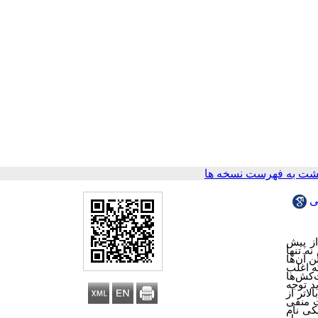
شت به فهرست نسخه ها
ی
از
پیش
نه
تنها
ن
آن
ها
ه
اغلب
کش
ها
ید توجه
اتر از
ت منفی
یکی
نام