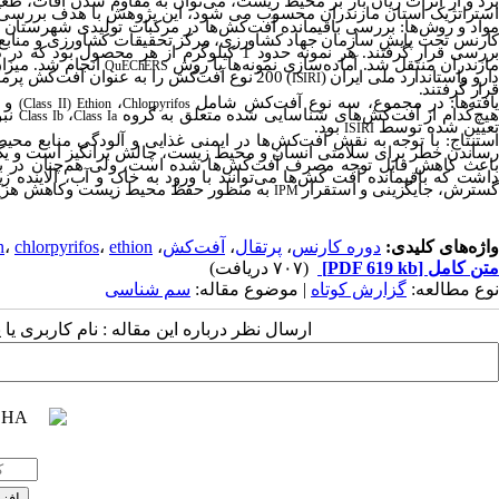
رد و از اثرات زیان بار بر محیط زیست،
می
توان به مقاوم
شدن
آفات،
طغی
استراتژیک استان
مازندران محسوب می شود، این پژوهش با هدف بررسی می
واد و روش
ها:
بررسی باقیمانده آفت
کش
ها در مرکبات تولیدی شهرستان
کارنس تحت پایش
سازمان جهاد کشاورزی،
مرکز تحقیقات کشاورزی و مناب
ررسی قرار گرفتند. هر نمونه حدود 1 کیلوگرم از هر محصول بود که در دمای 4 درجه
ازندران منتقل شد. آماده‌سازی نمونه
ها با روش
انجام
شد. میزا
QuEChERS
ارو واستاندارد ملی ایران (
) 200 نوع
آفت
کش را به عنوان آفت
کش پرمصر
ISIRI
قرار گرفتند.
افته
ها:
در مجموع، سه نوع آفت
کش شامل
،
و
(Class II)
Ethion
Chlorpyrifos
یچ‌کدام از آفت
کش
های شناسایی شده متعلق به گروه
،
نبو
Class Ib
Class Ia
تعیین شده توسط
بود.
ISIRI
استنتاج:
با توجه به نقش آفت
کش
ها در ایمنی غذایی و آلودگی منابع مح
رساندن خطر برای سلامتی انسان و محیط زیست، چالش برانگیز است و یک
باعث کاهش قابل توجه مصرف آفت‌کش‌ها شده است، ولی هم‌چنان در برخی 
داشت که باقیمانده آفت کش‌ها می‌توانند با ورود به خاک و آب، آلاینده 
گسترش، جایگزینی و استقرار
به منظور حفظ محیط زیست وکاهش هزینه 
IPM
واژه‌های کلیدی:
دوره کارنس
،
پرتقال
،
آفت‌کش
،
ethion
،
chlorpyrifos
،
n
متن کامل
[PDF 619 kb]
(۷۰۷ دریافت)
نوع مطالعه:
گزارش کوتاه
| موضوع مقاله:
سم شناسی
ارسال نظر درباره این مقاله : نام کاربری ی