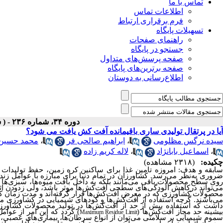
تماس با ما
اطلاعات تماس
فرم برقراری ارتباط
تسهیلات پایگاه
راهنمای صفحات
جستجو در پایگاه
صفحه پرسش‌های متداول
صفحه برترین‌های پایگاه
اطلاع‌رسانی به دوستان
دوره ۳۴، شماره ۲۳۶ - ( شهریور ۱۴۰۳ )
آیا در پرتقال تولیدی ساری باقیمانده آفت کش یافت می شود؟
سیده نرگس مظلومی
،
ابراهیم صالحی فر
،
محمد حسین 
،
اسماعیل بابانژاد
،
لاله کریم زاده
چکیده:
(۲۳۱۸ مشاهده)
ابقه
و هدف:
امروزه
تامین
غذا
برای
ساکنین کره
زمین،
حفظ
تولیدات
روری
به
نظر
می
رسد.
کشاورزان
در
تمام
دنیا
برای
مبارزه
با
عوامل
زند
وی
سطح
محصولات
باقی
می
مان
ن
د
بلکه
به
داخل
بافت
میوه
ها،
سبزی
ها
ی
تواند
درکاهش
آلودگی
های سطحی آفت
کش
ها موثر
باشد،
ولی
زدودن
ا
حصولات
کشاورزی که
در
معرض
آفت
کش
ها
قرار
گرفته
اند
و
مدت
زمان
ک
ی
باشند.
گرچه
استفاده
از
آفت
کش
ها
و
کودهای
شیمیایی
در
کشاورزی
م
اشت که
استفاده
بیش
از
حد
از
آفت
کش
ها
در
تولید
محصولات
کشاورز
یشینه حد مجاز آفت
کش
ها
(
)
گرد
د
که این امر
از عوام
Maximum Residue Limit
موم
شیمیایی بر سلامتی می
توان
از
انواع
سرطان
ها، بیماری
های
عصبی، د