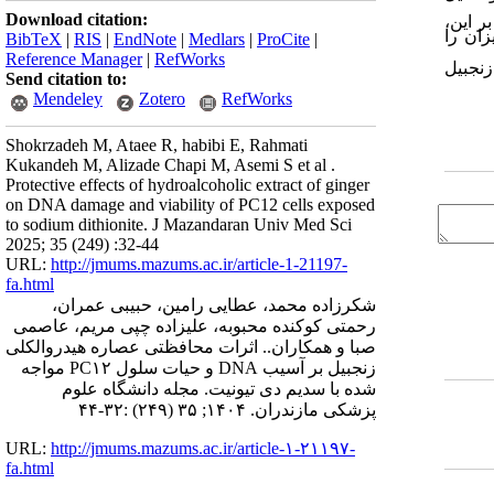
Download citation:
بر این،
زان را
BibTeX
|
RIS
|
EndNote
|
Medlars
|
ProCite
|
Reference Manager
|
RefWorks
نجبیل
Send citation to:
Mendeley
Zotero
RefWorks
Shokrzadeh M, Ataee R, habibi E, Rahmati
Kukandeh M, Alizade Chapi M, Asemi S et al .
Protective effects of hydroalcoholic extract of ginger
on DNA damage and viability of PC12 cells exposed
to sodium dithionite. J Mazandaran Univ Med Sci
2025; 35 (249) :32-44
URL:
http://jmums.mazums.ac.ir/article-1-21197-
fa.html
شکرزاده محمد، عطایی رامین، حبیبی عمران،
رحمتی کوکنده محبوبه، علیزاده چپی مریم، عاصمی
صبا و همکاران.. اثرات محافظتی عصاره هیدروالکلی
زنجبیل بر آسیب DNA و حیات سلول PC۱۲ مواجه
شده با سدیم دی تیونیت. مجله دانشگاه علوم
پزشکی مازندران. ۱۴۰۴; ۳۵ (۲۴۹) :۳۲-۴۴
URL:
http://jmums.mazums.ac.ir/article-۱-۲۱۱۹۷-
fa.html