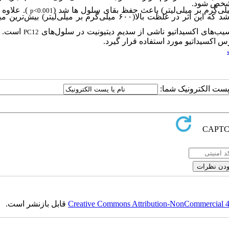
 مشخص شود.
ی‌گرم بر میلی‌لیتر) باعث حفظ بقای سلول ها شد
(
)
. علاوه 
p˂0.001
 که این اثر در غلظت بالا(
۶۰۰
میلی‌گرم بر میلی‌لیتر) بیش‌ترین می
یب‌های اکسیداتیو ناشی از سدیم دیتیونیت در سلول‌های
است. ز
PC12
س اکسیداتیو مورد استفاده قرار گیرد.
ا پست الکترونیک شما:
Creative Commons Attribution-NonCommercial 4.0
قابل بازنشر است.