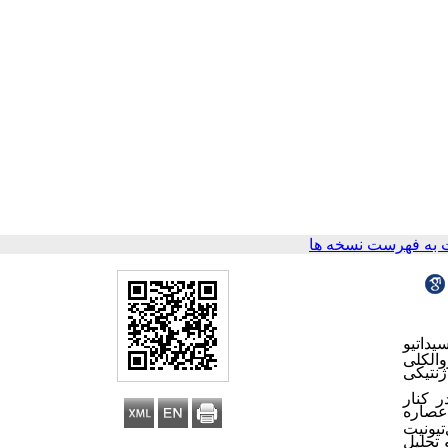
به فهرست نسخه ها
یداتیو
والکلی
ژنتیکی
لی‌لیتر) در کنار
عصاره
تیونیت
 تحلیل