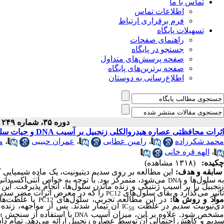
تماس با ما
اطلاعات تماس
فرم برقراری ارتباط
تسهیلات پایگاه
راهنمای صفحات
جستجو در پایگاه
صفحه پرسش‌های متداول
صفحه برترین‌های پایگاه
اطلاع‌رسانی به دوستان
دوره ۳۵، شماره ۲۴۹ - ( مهر ۱۴۰۴ )
اثرات محافظتی عصاره هیدروالکلی زنجبیل بر آسیب DNA و حیات سلول PC12 مواجه شده با سدیم دی تیونیت
محمد شکرزاده
،
رامین عطایی
،
عمران حبیبی
،
م
،
الهه قره خانی
چکیده:
(۱۳۱۸ مشاهده)
سابقه و هدف:
این مطالعه بر روی سدیم دیتیونیت، یک ماده شیمیایی 
ه سلول‌ها و
می‌شود، متمرکز بود. با توجه به خواص آنتی‌اکسیدا
DNA
زنجبیل را بر آسیب ژنتیکی و زنده ماندن سلول‌ها، انجام پذیرفت. ای
تأثیر می‌گذارد و بقای سلول‌های
را که در معرض اثرات مضر سدیم دی
PC12
واد و روش
ها:
در این مطالعه تجربی، سلول‌های
PC12
ی‌تیونیت سدیم در غلظت
آن تیمار شدند. پس از مواجهه، زند
IC
50
شخص شود. علاوه بر این،
میزان
آسیب
با استفاده از سنجش
t
DNA
دیم و کاهش احتمالی آن توسط عصاره زنجبیل ارائه می‌دهد. تمام داده‌ه