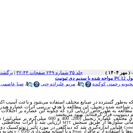
جلد ۳۵ شماره ۲۴۹ صفحات ۴۴-۳۲
|
برگشت 
حبوبه رحمتی کوکنده
،
مریم علیزاده چپی
،
صبا عاصمی
که به‌طور گسترده در صنایع مختلف استفاده می‌شود و باعث آسیب اکس
نی شناخته شده زنجبیل، این مطالعه با هدف بررسی اثرات عصاره هیدر
ن مطالعه به طور خاص ارزیابی کرد که چگونه این عصاره بر اختلالات 
تیونیت قرار گرفته‌اند، بهبود می‌بخشد.
با غلظت‌های مختلف عصاره زنجبیل (200، 400 و 600 میلی‌گرم بر می
ه‌مانی سلول‌ها از طریق سنجش
ارزیابی شد تا اثرات محافظتی 
MTT
قلیایی اندازه‌گیری شد که دیدگاهی در مورد تأثیر ژنوتوکسیک دی‌
Come
ا با استفاده از نرم‌افزار
و با آستانه معنی‌داری 05/0
تجزیه و
p
>
Prism