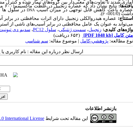
آماری شدند تا تفاوت‌های معنی‌دار بین گروه‌های تیمار شده و کنترل
افته
ها:
نتایج نشان داد که عصاره زنجبیل در غلظت ماکسیمم(
۶۰۰
میل
صاره باعث کاهش قابل توجهی در میزان آسیب
در سلول ها شد
DNA
داشت (001/0
)
.
P
<
ستنتاج:
عصاره هیدروالکلی زنجبیل دارای اثرات محافظتی در برابر آس
می‌تواند به عنوان یک عامل محافظتی در برابر آسیب‌های ناشی از استر
واژه‌های کلیدی:
زنجبیل
،
سمیت ژنتیکی
،
سلول PC12
،
سدیم دی تیونیت
متن کامل
[PDF 1048 kb]
(۶۵۲ دریافت)
نوع مطالعه:
پژوهشي-کامل
| موضوع مقاله:
سم شناسی
ارسال نظر درباره این مقاله : نام کاربری ی
بازنشر اطلاعات
این مقاله تحت شرایط
 International License