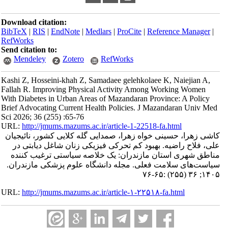
Download citation:
BibTeX
|
RIS
|
EndNote
|
Medlars
|
ProCite
|
Reference Manager
|
RefWorks
Send citation to:
Mendeley
Zotero
RefWorks
Kashi Z, Hosseini-khah Z, Samadaee gelehkolaee K, Naiejian A,
Fallah R. Improving Physical Activity Among Working Women
With Diabetes in Urban Areas of Mazandaran Province: A Policy
Brief Advocating Current Health Policies. J Mazandaran Univ Med
Sci 2026; 36 (255) :65-76
URL:
http://jmums.mazums.ac.ir/article-1-22518-fa.html
کاشی زهرا، حسینی خواه زهرا، صمدایی گله کلایی کشور، نائیجیان
علی، فلاح راضیه. بهبود کم‌ تحرکی فیزیکی زنان شاغل دیابتی در
مناطق شهری استان مازندران: یک خلاصه سیاستی ترغیب کننده
سیاست‌های سلامت فعلی. مجله دانشگاه علوم پزشکی مازندران.
۱۴۰۵; ۳۶ (۲۵۵) :۶۵-۷۶
URL:
http://jmums.mazums.ac.ir/article-۱-۲۲۵۱۸-fa.html