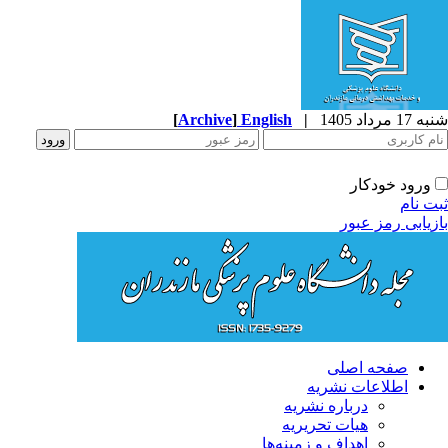
1 مرداد 1405
|
English
]
Archive
[
ورود خودکار
ت نام
زیابی رمز عبور
صفحه اصلی
اطلاعات نشریه
درباره نشریه
هیات تحریریه
اهداف و زمینه‌ها