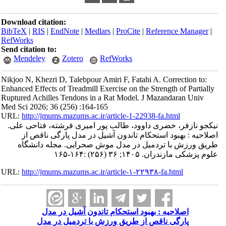
Download citation:
BibTeX
|
RIS
|
EndNote
|
Medlars
|
ProCite
|
Reference Manager
|
RefWorks
Send citation to:
Mendeley
Zotero
RefWorks
Nikjoo N, Khezri D, Talebpour Amiri F, Fatahi A. Correction to:
Enhanced Effects of Treadmill Exercise on the Strength of Partially
Ruptured Achilles Tendons in a Rat Model. J Mazandaran Univ
Med Sci 2026; 36 (256) :164-165
URL:
http://jmums.mazums.ac.ir/article-1-22938-fa.html
نیکجو نازفر، خضری داوود، طالب پور امیری فرشته، فتاحی علی.
اصلاحیه : بهبود استحکام تاندون آشیل در مدل پارگی ناقص از
طریق ورزش با تردمیل در مدل موش صحرایی. مجله دانشگاه
علوم پزشکی مازندران. ۱۴۰۵; ۳۶ (۲۵۶) :۱۶۴-۱۶۵
URL:
http://jmums.mazums.ac.ir/article-۱-۲۲۹۳۸-fa.html
اصلاحیه : بهبود استحکام تاندون آشیل در مدل
پارگی ناقص از طریق ورزش با تردمیل در مدل