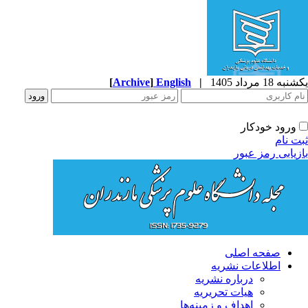
ه 18 مرداد 1405
|
English
]
Archive
[
ورود خودکار
ت نام
زیابی رمز عبور
صفحه اصلی
اطلاعات نشریه
درباره نشریه
هیات تحریریه
اهداف و زمینه‌ها