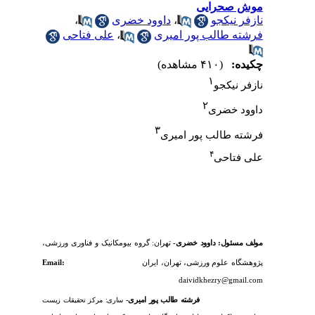
موش صحرایی
نازفر نیکجو
،
داوود خضری
،
فرشته طالب پور امیری
،
علی فتاحی
چکیده:
(۴۱۰ مشاهده)
۱
نازفر نیکجو
۲
داوود خضری
۳
فرشته طالب پور امیری
۴
علی فتاحی
مولف مسئول:
داوود خضری-
تهران:
گروه بیومکانیک و فناوری ورزشی،
پژوهشگاه علوم ورزشی، تهران، ایران
Email:
daividkhezry@gmail.com
فرشته طالب پور امیری
-
ساری:
مرکز تحقیقات زیست