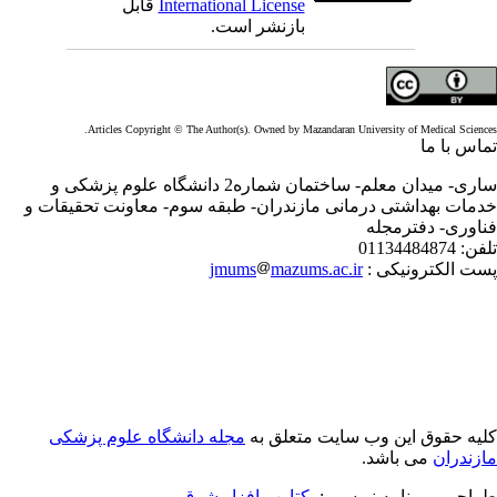
International License
قابل
بازنشر است.
Articles Copyright © The Author(s). Owned by Mazandaran University of Medical Scienc
اس با ما
ساری- میدان معلم- ساختمان شماره2 دانشگاه علوم پزشکی و
مات بهداشتی درمانی مازندران- طبقه سوم- معاونت تحقیقات و
اوری- دفترمجله
فن:
01134484874
ت الکترونیکی :
mazums.ac.ir
jmums
یه حقوق این وب سایت متعلق به
مجله دانشگاه علوم پزشکی
زندران
می باشد.
احی و برنامه نویسی :
یکتاوب افزار شرق