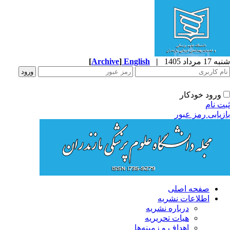
1 مرداد 1405
|
English
]
Archive
[
ورود خودکار
ت نام
زیابی رمز عبور
صفحه اصلی
اطلاعات نشریه
درباره نشریه
هیات تحریریه
اهداف و زمینه‌ها