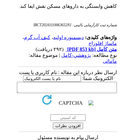
کاهش وابستگی به داروهای مسکن نقش ایفا کند
.
شماره ثبت کارآزمایی بالینی:
IRCT20241110063652N1
واژه‌های کلیدی:
دیسمنوره اولیه
،
کیف آب گرم
،
ماساژ افلوراج
متن کامل
[PDF 853 kb]
(۲۹۲ دریافت)
نوع مطالعه:
پژوهشي-کامل
| موضوع مقاله:
مامائی
ارسال نظر درباره این مقاله : نام کاربری یا پست
الکترونیک شما:
ارسال پیام به نویسنده مسئول