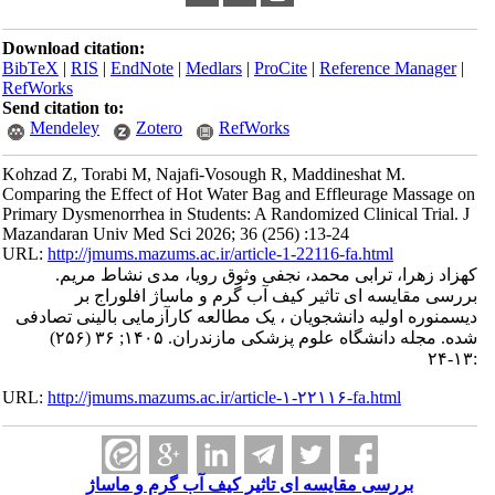
Download citation:
BibTeX
|
RIS
|
EndNote
|
Medlars
|
ProCite
|
Reference Manager
|
RefWorks
Send citation to:
Mendeley
Zotero
RefWorks
Kohzad Z, Torabi M, Najafi-Vosough R, Maddineshat M.
Comparing the Effect of Hot Water Bag and Effleurage Massage on
Primary Dysmenorrhea in Students: A Randomized Clinical Trial. J
Mazandaran Univ Med Sci 2026; 36 (256) :13-24
URL:
http://jmums.mazums.ac.ir/article-1-22116-fa.html
کهزاد زهرا، ترابی محمد، نجفی وثوق رویا، مدی نشاط مریم.
بررسی مقایسه ای تاثیر کیف آب گرم و ماساژ افلوراج بر
دیسمنوره اولیه دانشجویان ، یک مطالعه کارآزمایی بالینی تصادفی
شده. مجله دانشگاه علوم پزشکی مازندران. ۱۴۰۵; ۳۶ (۲۵۶)
:۱۳-۲۴
URL:
http://jmums.mazums.ac.ir/article-۱-۲۲۱۱۶-fa.html
بررسی مقایسه ای تاثیر کیف آب گرم و ماساژ