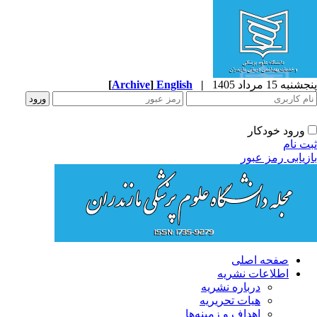
به 15 مرداد 1405
|
English
]
Archive
[
ورود خودکار
ت نام
زیابی رمز عبور
صفحه اصلی
اطلاعات نشریه
درباره نشریه
هیات تحریریه
اهداف و زمینه‌ها