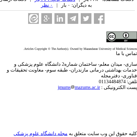
به دیگران: ۰ بار |
۰ نظر
Articles Copyright © The Author(s). Owned by Mazandaran University of Medical Scienc
اس با ما
ساری- میدان معلم- ساختمان شماره2 دانشگاه علوم پزشکی و
مات بهداشتی درمانی مازندران- طبقه سوم- معاونت تحقیقات و
اوری- دفترمجله
فن:
01134484874
ت الکترونیکی :
mazums.ac.ir
jmums
یه حقوق این وب سایت متعلق به
مجله دانشگاه علوم پزشکی