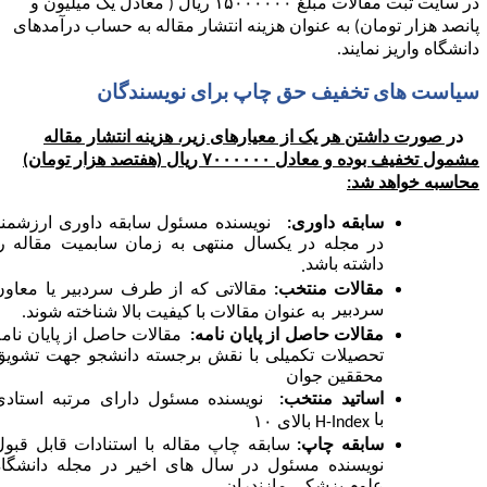
در سایت ثبت مقالات مبلغ ۱۵۰۰۰۰۰۰ ریال ( معادل یک میلیون و
انصد هزار تومان) به عنوان هزینه انتشار مقاله به حساب درآمدهای
انشگاه واریز نمایند
.
یاست های تخفیف حق چاپ برای نویسندگان
د
ر صورت داشتن هر یک از معیارهای زیر، هزینه انتشار مقاله
مشمول تخفیف بوده و معادل ۷۰۰۰۰۰۰ ریال (هفتصد هزار تومان)
حاسبه خواهد شد:
سابقه داوری:
نویسنده مسئول سابقه داوری ارزشمند
در مجله در یکسال منتهی به زمان سابمیت مقاله را
داشته باشد
.
مقالات منتخب:
مقالاتی که از طرف سردبیر یا معاون
سردبیر
به عنوان مقالات با کیفیت بالا شناخته شوند
.
مقالات حاصل از پایان نامه:
مقالات حاصل از پایان نامه
تحصیلات تکمیلی با نقش برجسته دانشجو جهت تشویق
محققین جوان
اساتید منتخب:
نویسنده مسئول دارای مرتبه استادی
با
H-Index
بالای ۱۰
سابقه چاپ:
سابقه چاپ مقاله با استنادات قابل قبول
نویسنده مسئول در سال های اخیر در مجله دانشگاه