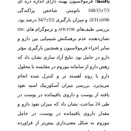
یافته
ها:
فرمولاسیون بهینه دارای اندازه ذره ای
7/3
±
168/15 نانومتر، شاخص پراکندگی
0/06
±
0/31، و میزان بارگیری 5/2
±
34/7 درصد بود.
بررسی طیف‌های
و ترموگرام های
DSC
ATR-FTIR
نشان‌دهنده عدم برهمکنش شیمیایی بین دارو و
سایر اجزاء فرمولاسیون و همچنین بارگیری مؤثر
دارو در حامل بود. نتایج آزاد سازی نشان داد که
رهش دارو از سامانه نیوزوم در مقایسه با محلول
دارو با روند آهسته تر و کنترل شده انجام
می‌پذیرد. بررسی‌ میزان آسکوربیک اسید نفوذ
یافته از پوست و داروی باقیمانده در پوست در
طی 24 ساعت، نشان داد که میزان نفوذ دارو و
مقدار داروی باقیمانده در پوست، در حامل
نیوزوم به شکل معنی‌داری بیش‌تر از فراورده