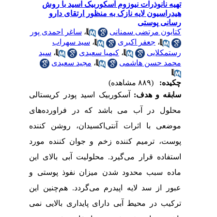
تهیه نانوذرات نیوزوم آسکوربیک اسید با روش
هیدراسیون لایه نازک به منظور ارتقای دارو
رسانی پوستی
کتایون مرتضی سمنانی
،
ساغر احمدی پور
،
جعفر اکبری
،
سید سهراب
رستمکلایی
،
کیمیا سعیدی
،
سید
محمد حسن هاشمی
،
مجید سعیدی
چکیده:
(۸۸۹ مشاهده)
سابقه و هدف:
آسکوربیک اسید پودر کریستالی
محلول در آب می باشد که در فراورده
های
موضعی با اثرات آنتی
اکسیدان، روشن کننده
پوست، ترمیم کننده زخم و جوان کننده مورد
استفاده قرار می
گیرد. محلولیت آبی بالای این
ماده سبب محدود شدن میزان نفوذ پوستی و
عبور از سد لایه اپیدرم می
گردد. هم
چنین این
ترکیب در محیط آبی دارای پایداری بالایی نمی