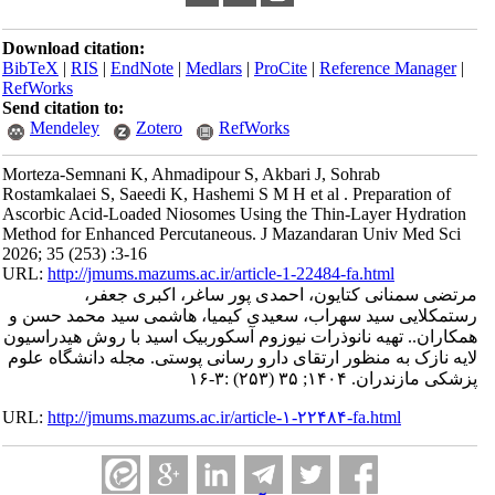
Download citation:
BibTeX
|
RIS
|
EndNote
|
Medlars
|
ProCite
|
Reference Manager
|
RefWorks
Send citation to:
Mendeley
Zotero
RefWorks
Morteza-Semnani K, Ahmadipour S, Akbari J, Sohrab
Rostamkalaei S, Saeedi K, Hashemi S M H et al . Preparation of
Ascorbic Acid-Loaded Niosomes Using the Thin-Layer Hydration
Method for Enhanced Percutaneous. J Mazandaran Univ Med Sci
2026; 35 (253) :3-16
URL:
http://jmums.mazums.ac.ir/article-1-22484-fa.html
مرتضی سمنانی کتایون، احمدی پور ساغر، اکبری جعفر،
رستمکلایی سید سهراب، سعیدی کیمیا، هاشمی سید محمد حسن و
همکاران.. تهیه نانوذرات نیوزوم آسکوربیک اسید با روش هیدراسیون
لایه نازک به منظور ارتقای دارو رسانی پوستی. مجله دانشگاه علوم
پزشکی مازندران. ۱۴۰۴; ۳۵ (۲۵۳) :۳-۱۶
URL:
http://jmums.mazums.ac.ir/article-۱-۲۲۴۸۴-fa.html