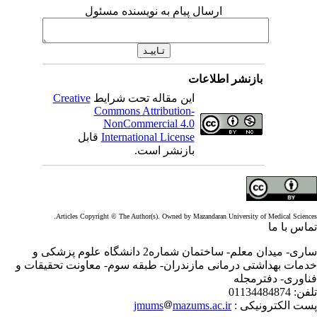
ارسال پیام به نویسنده مسئول
بازنشر اطلاعات
این مقاله تحت شرایط
Creative
Commons Attribution-
NonCommercial 4.0
International License
قابل
بازنشر است.
Articles Copyright © The Author(s). Owned by Mazandaran University of Medical Scienc
اس با ما
ساری- میدان معلم- ساختمان شماره2 دانشگاه علوم پزشکی و
مات بهداشتی درمانی مازندران- طبقه سوم- معاونت تحقیقات و
اوری- دفترمجله
فن:
01134484874
ت الکترونیکی :
mazums.ac.ir
jmums