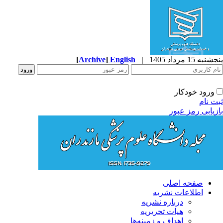
به 15 مرداد 1405
|
English
]
Archive
[
ورود خودکار
ت نام
زیابی رمز عبور
صفحه اصلی
اطلاعات نشریه
درباره نشریه
هیات تحریریه
اهداف و زمینه‌ها