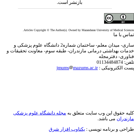
بازنشر است.
Articles Copyright © The Author(s). Owned by Mazandaran University of Medical Scienc
اس با ما
ساری- میدان معلم- ساختمان شماره2 دانشگاه علوم پزشکی و
مات بهداشتی درمانی مازندران- طبقه سوم- معاونت تحقیقات و
اوری- دفترمجله
فن:
01134484874
ت الکترونیکی :
mazums.ac.ir
jmums
یه حقوق این وب سایت متعلق به
مجله دانشگاه علوم پزشکی
زندران
می باشد.
احی و برنامه نویسی :
یکتاوب افزار شرق