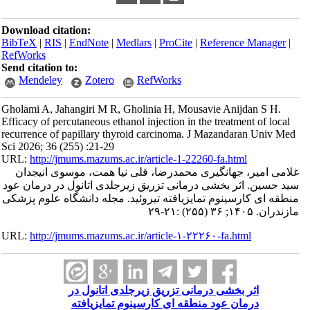
Download citation:
BibTeX
|
RIS
|
EndNote
|
Medlars
|
ProCite
|
Reference Manager
|
RefWorks
Send citation to:
Mendeley
Zotero
RefWorks
Gholami A, Jahangiri M R, Gholinia H, Mousavie Anijdan S H.
Efficacy of percutaneous ethanol injection in the treatment of local
recurrence of papillary thyroid carcinoma. J Mazandaran Univ Med
Sci 2026; 36 (255) :21-29
URL:
http://jmums.mazums.ac.ir/article-1-22260-fa.html
غلامی امیر، جهانگیری محمدرضا، قلی نیا همت، موسوی انیجدان
سید حسین. اثر بخشی درمانی تزریق زیرجلدی اتانول در درمان عود
منطقه ای کارسینوم تمایزیافته تیروئید. مجله دانشگاه علوم پزشکی
مازندران. ۱۴۰۵; ۳۶ (۲۵۵) :۲۱-۲۹
URL:
http://jmums.mazums.ac.ir/article-۱-۲۲۲۶۰-fa.html
اثر بخشی درمانی تزریق زیرجلدی اتانول در
درمان عود منطقه ای کارسینوم تمایزیافته