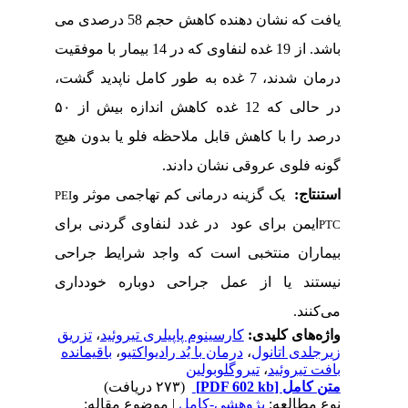
یافت که نشان‌ دهنده کاهش حجم 58 درصدی می
باشد. از 19 غده لنفاوی که در 14 بیمار با موفقیت
درمان شدند، 7 غده به طور کامل ناپدید گشت،
در حالی که 12 غده کاهش اندازه بیش از ۵۰
درصد را با کاهش قابل ملاحظه فلو یا بدون هیچ
گونه فلوی عروقی نشان دادند.
استنتاج:
یک گزینه درمانی کم تهاجمی موثر و
PEI
ایمن برای عود
در غدد لنفاوی گردنی برای
PTC
بیماران منتخبی است که واجد شرایط جراحی
نیستند یا از عمل جراحی دوباره خودداری
می‌کنند.
واژه‌های کلیدی:
کارسینوم پاپیلری تیروئید
،
تزریق
زیرجلدی اتانول
،
درمان با یُد رادیواکتیو
،
باقیمانده
بافت تیروئید
،
تیروگلوبولین
متن کامل
[PDF 602 kb]
(۲۷۳ دریافت)
نوع مطالعه:
پژوهشي-کامل
| موضوع مقاله: