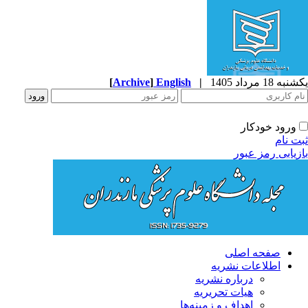
ه 18 مرداد 1405
|
English
]
Archive
[
ورود خودکار
ت نام
زیابی رمز عبور
صفحه اصلی
اطلاعات نشریه
درباره نشریه
هیات تحریریه
اهداف و زمینه‌ها